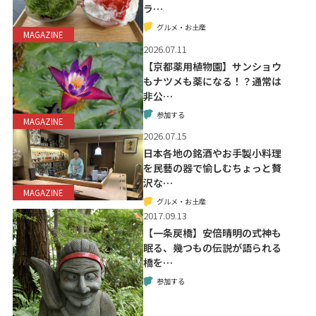
ラ…
グルメ・お土産
MAGAZINE
2026.07.11
【京都薬用植物園】サンショウ
もナツメも薬になる！？通常は
非公…
参加する
MAGAZINE
2026.07.15
日本各地の銘酒やお手製小料理
を民藝の器で愉しむちょっと贅
沢な…
MAGAZINE
グルメ・お土産
2017.09.13
【一条戻橋】安倍晴明の式神も
眠る、幾つもの伝説が語られる
橋を…
参加する