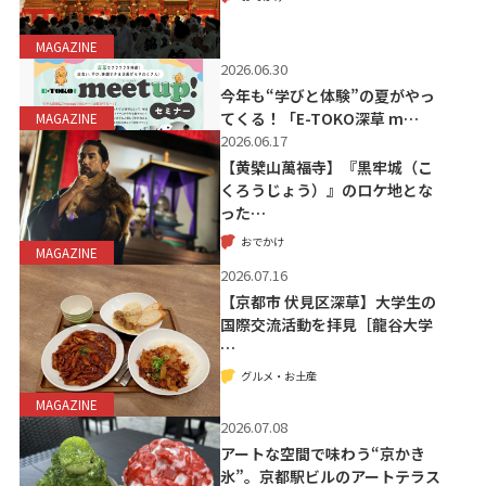
MAGAZINE
2026.06.30
今年も“学びと体験”の夏がやっ
てくる！「E-TOKO深草 m…
MAGAZINE
2026.06.17
【黄檗山萬福寺】『黒牢城（こ
くろうじょう）』のロケ地とな
った…
おでかけ
MAGAZINE
2026.07.16
【京都市 伏見区深草】大学生の
国際交流活動を拝見［龍谷大学
…
グルメ・お土産
MAGAZINE
2026.07.08
アートな空間で味わう“京かき
氷”。京都駅ビルのアートテラス