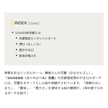
INDEX
[
close
]
SOUVENIR京都とは
京都限定カンザシジャガード
押口（おしくち）
親子がま口
御朱印帳入れ
季節を彩るシンボルの一つ、舞妓さんの花簪（はなかんざし）。
『
SOUVENIR（スーベニール）京都
』の京都限定柄のがま口やポーチ
には、花簪をモチーフとした桜の刺繍がされています。「物事のはじ
まり」、「繁栄」、「豊かさ」を意味する桜の簪柄が、1年中愛でられ
るポーチを紹介！