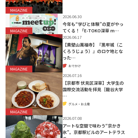
MAGAZINE
2026.06.30
今年も“学びと体験”の夏がやっ
てくる！「E-TOKO深草 m…
MAGAZINE
2026.06.17
【黄檗山萬福寺】『黒牢城（こ
くろうじょう）』のロケ地とな
った…
おでかけ
MAGAZINE
2026.07.16
【京都市 伏見区深草】大学生の
国際交流活動を拝見［龍谷大学
…
グルメ・お土産
MAGAZINE
2026.07.08
アートな空間で味わう“京かき
氷”。京都駅ビルのアートテラス