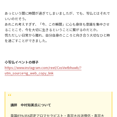
あっという間に時間が過ぎてしまいましたが、でも、写仏とはそれで
いいのだそう。
あれこれ考えすぎず、「今、この瞬間」に心も身体も意識を集中させ
ることこそ、今を大切に生きるということに繋がるのだとか。
慌ただしい日常から離れ、自分自身のこころと向き合う大切なひと時
を過ごすことができました。
❖写仏イベントの様子
https://www.instagram.com/reel/CxsVwtbhuwb/?
utm_source=ig_web_copy_link
講師 中村知美氏について
英国IFPA/IFA認定アロマセラピスト・真宗大谷派僧侶・真宗大