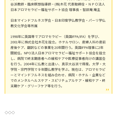
谷派教師・臨床瞑想指導師・(株)木花 代表取締役・ＮＰＯ法人
日本アロマセラピー福祉サポート協会 理事長・智諒庵 庵主
日本マインドフルネス学会・日本印度学仏教学会・パーリ学仏
教文化学会等所属
1998年に英国等でアロマセラピー（英国IFPA/IFA）を学び、
2001年に株式会社木花を設立。ホテルサロン、産婦人科の産前
産後ケア、翻訳などの事業を20年間行う。英国IFPA理事に2年
間就任。NPO法人日本アロマセラピー福祉サポート協会を設立
し、病院で終末期患者への緩和ケアや医療従事者向けの講習会
を行う。2004年に仏教と出逢い、真宗大谷派で得度。大学・大
学院・宗門学院で９年間仏教学を学ぶ。現在は、アロマセラピ
ーとマインドフルネスを組み合わせ、病院・ホテル・企業など
でのメンタルヘルスケア・スピリチュアルケア・緩和ケア・終
末期ケア・グリーフケア等を行う。
◇◇◇