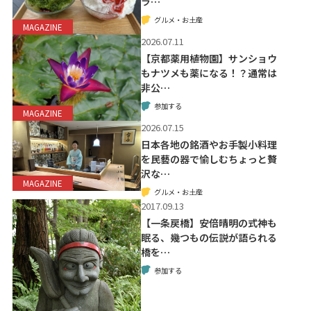
ラ…
グルメ・お土産
MAGAZINE
2026.07.11
【京都薬用植物園】サンショウ
もナツメも薬になる！？通常は
非公…
参加する
MAGAZINE
2026.07.15
日本各地の銘酒やお手製小料理
を民藝の器で愉しむちょっと贅
沢な…
MAGAZINE
グルメ・お土産
2017.09.13
【一条戻橋】安倍晴明の式神も
眠る、幾つもの伝説が語られる
橋を…
参加する