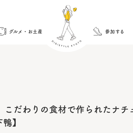
グルメ・お土産
参加する
od works】こだわりの食材で作ら
下鴨】