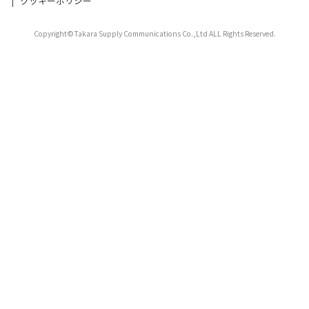
クッキーポリシー
Copyright©Takara Supply Communications Co.,Ltd ALL Rights Reserved.