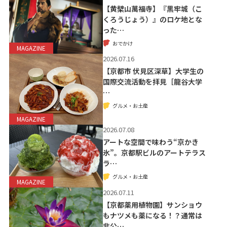
【黄檗山萬福寺】『黒牢城（こ
くろうじょう）』のロケ地とな
った…
おでかけ
MAGAZINE
2026.07.16
【京都市 伏見区深草】大学生の
国際交流活動を拝見［龍谷大学
…
グルメ・お土産
MAGAZINE
2026.07.08
アートな空間で味わう“京かき
氷”。京都駅ビルのアートテラス
ラ…
グルメ・お土産
MAGAZINE
2026.07.11
【京都薬用植物園】サンショウ
もナツメも薬になる！？通常は
非公…