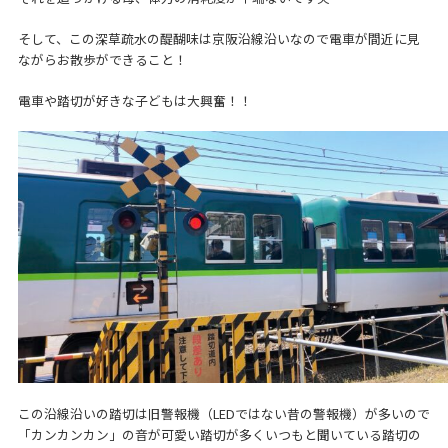
そして、この深草疏水の醍醐味は京阪沿線沿いなので電車が間近に見
ながらお散歩ができること！
電車や踏切が好きな子どもは大興奮！！
この沿線沿いの踏切は旧警報機（LEDではない昔の警報機）が多いので
「カンカンカン」の音が可愛い踏切が多くいつもと聞いている踏切の