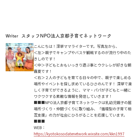
スタッフNPO法人京都子育てネットワーク
Writer
こんにちは！深草ママライターです。写真左から、
＜左＞親子でキャンプやバスケ観戦するのが流行り中のた
きしのです！
＜中＞子どもとおもいっきり遊ぶ事とウクレレが好きな朝
霧夏です！
＜右＞２人の子どもを育てる日々の中で、親子で楽しめる
場所やイベントを探し求めているひさのんです！ 深草で楽
しく子育てができるように、ママ・パパが子どもと一緒に
ワクワクする素敵な情報を発信していきます！
■■■NPO法人京都子育てネットワークは乳幼児親子の居
場所づくり・仲間づくりに取り組み、「循環型の子育て相
互支援」の力が社会にひろがることを応援しています。
■■■
WEB：
https://kyotokosodatenetwork.wixsite.com/kkn1997