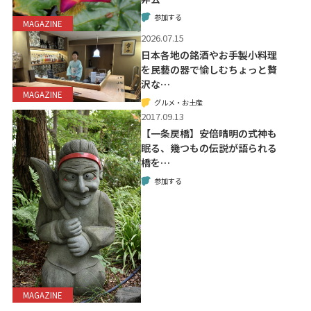
参加する
MAGAZINE
2026.07.15
日本各地の銘酒やお手製小料理
を民藝の器で愉しむちょっと贅
沢な…
MAGAZINE
グルメ・お土産
2017.09.13
【一条戻橋】安倍晴明の式神も
眠る、幾つもの伝説が語られる
橋を…
参加する
MAGAZINE