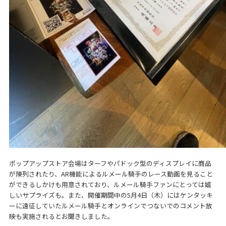
ポップアップストア会場はターフやパドック型のディスプレイに商品
が陳列されたり、AR機能によるルメール騎手のレース動画を見ること
ができるしかけも用意されており、ルメール騎手ファンにとっては嬉
しいサプライズも。また、開催期間中の5月4日（木）にはケンタッキ
ーに遠征していたルメール騎手とオンラインでつないでのコメント放
映も実施されるとお聞きしました。