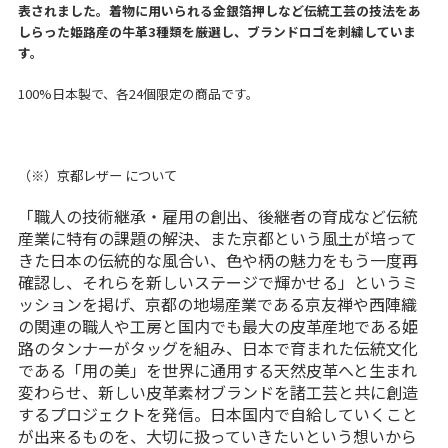
表されました。着物に用いられる金銀箔押しなど伝統工芸の技法をあ
しらった姫路産の牛革3種類を厳選し、ブランドロゴを刺繍していま
す。
100%日本製で、各24個限定の商品です。
（※）京都レザー について
「職人の技術継承・雇用の創出、後継者の育成など伝統
産業に特有の課題の解決、また京都という風土が培って
きた日本の伝統的な風合い、色や柄の魅力をもう一度再
確認し、それらを新しいステージで輝かせる」というミ
ッションを掲げ、京都の地場産業である京友禅や西陣織
の関連の職人や工房と国内でも最大の皮革産地である姫
路のタンナーがタッグを組み、日本で育まれた伝統文化
である「用の美」を世界に通用する天然皮革へと生まれ
変わらせ、新しい皮革素材ブランドを諸工芸と共に創造
するプロジェクトを発信。日本国内で自給していくこと
が出来るものを、大切に扱っていきたいという想いから