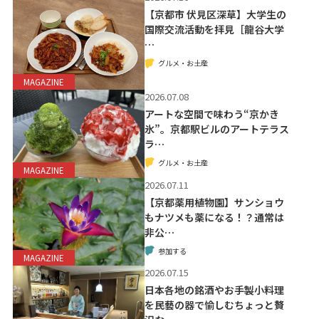
【京都市 伏見区深草】大学生の
国際交流活動を拝見［龍谷大学
…
グルメ・お土産
MAGAZINE
2026.07.08
アートな空間で味わう“京かき
氷”。京都駅ビルのアートテラス
ラ…
グルメ・お土産
MAGAZINE
2026.07.11
【京都薬用植物園】サンショウ
もナツメも薬になる！？通常は
非公…
参加する
MAGAZINE
2026.07.15
日本各地の銘酒やお手製小料理
を民藝の器で愉しむちょっと贅