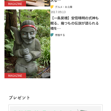
沢な…
MAGAZINE
グルメ・お土産
2017.09.13
【一条戻橋】安倍晴明の式神も
眠る、幾つもの伝説が語られる
橋を…
参加する
MAGAZINE
プレゼント