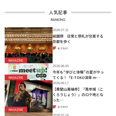
人気記事
RANKING
2026.07.21
祇園祭 日常と祭礼が交差する
京都を歩く
おでかけ
MAGAZINE
2026.06.30
今年も“学びと体験”の夏がやっ
てくる！「E-TOKO深草 m…
MAGAZINE
2026.06.17
【黄檗山萬福寺】『黒牢城（こ
くろうじょう）』のロケ地とな
った…
おでかけ
MAGAZINE
2026.07.16