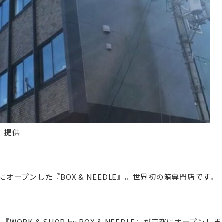
E』提供
にオープンした『BOX & NEEDLE』。世界初の箱専門店です。
WORK & SHOP by BOX & NEEDLE』が京都にオー