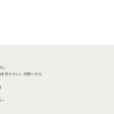
LE』
箱を作りたい」の想いから
箱
パー