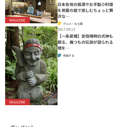
日本各地の銘酒やお手製小料理
を民藝の器で愉しむちょっと贅
沢な…
MAGAZINE
グルメ・お土産
2017.09.13
【一条戻橋】安倍晴明の式神も
眠る、幾つもの伝説が語られる
橋を…
参加する
MAGAZINE