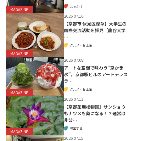
おでかけ
MAGAZINE
2026.07.16
【京都市 伏見区深草】大学生の
国際交流活動を拝見［龍谷大学
…
グルメ・お土産
MAGAZINE
2026.07.08
アートな空間で味わう“京かき
氷”。京都駅ビルのアートテラス
ラ…
グルメ・お土産
MAGAZINE
2026.07.11
【京都薬用植物園】サンショウ
もナツメも薬になる！？通常は
非公…
参加する
MAGAZINE
2026.07.15