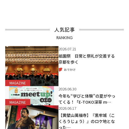
人気記事
RANKING
2026.07.21
祇園祭 日常と祭礼が交差する
京都を歩く
おでかけ
MAGAZINE
2026.06.30
今年も“学びと体験”の夏がやっ
てくる！「E-TOKO深草 m…
MAGAZINE
2026.06.17
【黄檗山萬福寺】『黒牢城（こ
くろうじょう）』のロケ地とな
った…