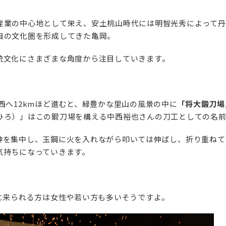
。
産業の中心地として栄え、安土桃山時代には明智光秀によって丹
自の文化圏を形成してきた亀岡。
統文化にさまざまな角度から注目していきます。
西へ12kmほど進むと、緑豊かな里山の風景の中に
「将大鍛刀場
ひろ）」はこの鍛刀場を構える中西裕也さんの刀工としての名前
神を集中し、玉鋼に火を入れながら叩いては伸ばし、折り重ねて
気持ちになっていきます。
に来られる方は女性や若い方も多いそうですよ。