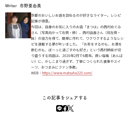
市野亜由美
Writer
京都のおいしいお店を訪ねるのが好きなライター。レシピ
記事が得意。
今回は、自身のお気に入りのお店「まつは」の西村めぐみ
さん（写真向かって右側・姉）、西村由香さん（同左側・
妹）の協力を得て、簡単に作れて、ワクワクするようなレシ
ピを連載する夢が叶いました。 「お茶をするのも、お酒を
飲むのも、ぼーっと過ごすのも好き」という西村姉妹が切
り盛りする同店は、2020年2月で6周年。良い塩梅（あんば
い）に、かしこまり過ぎず、丁寧につくられた食事やスイ
ーツ、おつまみにファン多数。
WEB：
https://www.matsuha225.com/
この記事をシェアする