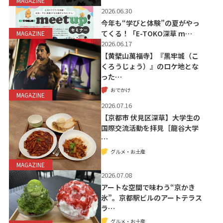
MAGAZINE
2026.06.30
今年も“学びと体験”の夏がやっ
てくる！「E-TOKO深草 m…
MAGAZINE
2026.06.17
【黄檗山萬福寺】『黒牢城（こ
くろうじょう）』のロケ地とな
った…
おでかけ
MAGAZINE
2026.07.16
【京都市 伏見区深草】大学生の
国際交流活動を拝見［龍谷大学
…
グルメ・お土産
MAGAZINE
2026.07.08
アートな空間で味わう“京かき
氷”。京都駅ビルのアートテラス
ラ…
グルメ・お土産