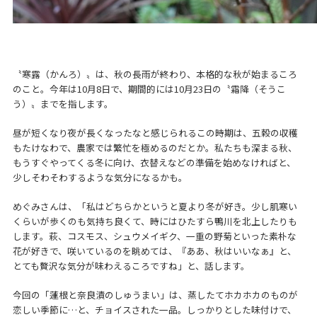
〝寒露（かんろ）〟は、秋の長雨が終わり、本格的な秋が始まるころ
のこと。今年は10月8日で、期間的には10月23日の〝霜降（そうこ
う）〟までを指します。
昼が短くなり夜が長くなったなと感じられるこの時期は、五穀の収穫
もたけなわで、農家では繁忙を極めるのだとか。私たちも深まる秋、
もうすぐやってくる冬に向け、衣替えなどの準備を始めなければと、
少しそわそわするような気分になるかも。
めぐみさんは、「私はどちらかというと夏より冬が好き。少し肌寒い
くらいが歩くのも気持ち良くて、時にはひたすら鴨川を北上したりも
します。萩、コスモス、シュウメイギク、一重の野菊といった素朴な
花が好きで、咲いているのを眺めては、『ああ、秋はいいなぁ』と、
とても贅沢な気分が味わえるころですね」と、話します。
今回の「蓮根と奈良漬のしゅうまい」は、蒸したてホカホカのものが
恋しい季節に…と、チョイスされた一品。しっかりとした味付けで、