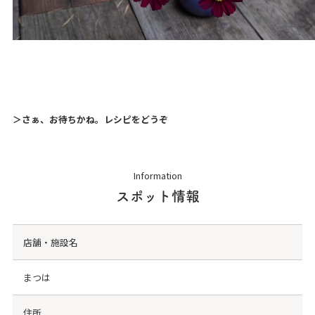
＞さぁ、お待ちかね。
レシピ
を
ど
うぞ
Information
スポット情報
店舗・施設名
まつは
住所