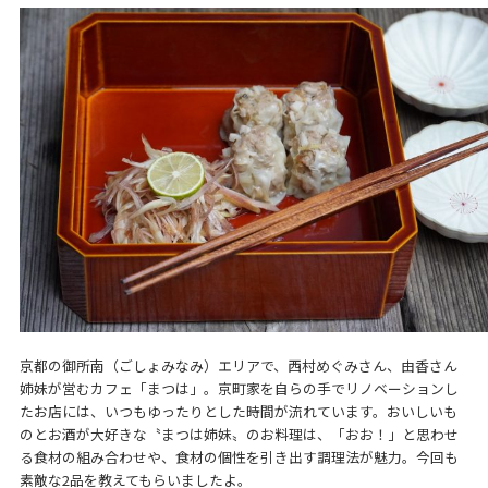
京都の御所南（ごしょみなみ）エリアで、西村めぐみさん、由香さん
姉妹が営むカフェ「まつは」。京町家を自らの手でリノベーションし
たお店には、いつもゆったりとした時間が流れています。おいしいも
のとお酒が大好きな〝まつは姉妹〟のお料理は、「おお！」と思わせ
る食材の組み合わせや、食材の個性を引き出す調理法が魅力。今回も
素敵な2品を教えてもらいましたよ。