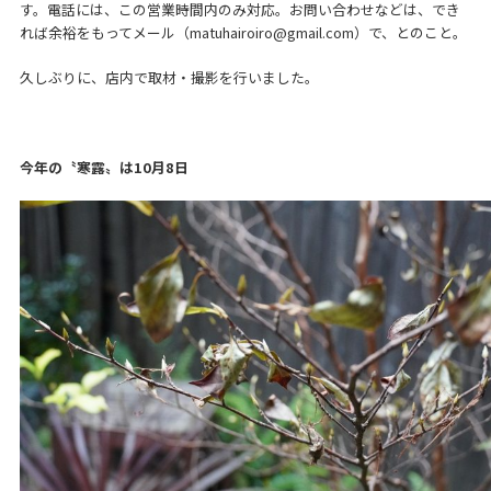
す。電話には、この営業時間内のみ対応。お問い合わせなどは、でき
れば余裕をもってメール（
matuhairoiro@gmail.com
）で、とのこと。
久しぶりに、店内で取材・撮影を行いました。
今年の〝寒露〟は
10
月
8
日