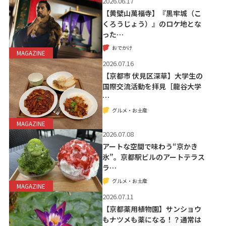
2026.06.17
【黄檗山萬福寺】『黒牢城（こ
くろうじょう）』のロケ地とな
った…
おでかけ
MAGAZINE
2026.07.16
【京都市 伏見区深草】大学生の
国際交流活動を拝見［龍谷大学
…
グルメ・お土産
MAGAZINE
2026.07.08
アートな空間で味わう“京かき
氷”。京都駅ビルのアートテラス
ラ…
グルメ・お土産
MAGAZINE
2026.07.11
【京都薬用植物園】サンショウ
もナツメも薬になる！？通常は