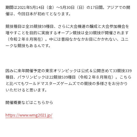
期間は2021年5月14日（金）～5月30日（日）の17日間。アジアでの開
催は、今回日本が初めてとなります。
競技種目は全35競技59種目、さらに大会機運の醸成と大会参加機会を
増やすことを目的に実施するオープン競技は全33競技が開催されます
（令和２年８月現在）。中には普段なかなかお目にかかれない、ユニ
ークな競技もあるんです。
因みに来年開催予定の東京オリンピックは公式＆公開含めて33競技339
種目、パラリンピックは22競技539種目（令和２年８月現在）。こちら
と比べてもワールドマスターズゲームズでの競技の多様さをお分かり
いただけると思います。
開催概要などはこちらから
https://www.wmg2021.jp/