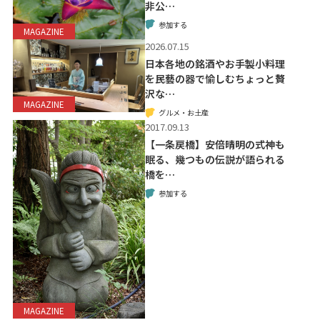
非公…
参加する
MAGAZINE
2026.07.15
日本各地の銘酒やお手製小料理
を民藝の器で愉しむちょっと贅
沢な…
MAGAZINE
グルメ・お土産
2017.09.13
【一条戻橋】安倍晴明の式神も
眠る、幾つもの伝説が語られる
橋を…
参加する
MAGAZINE