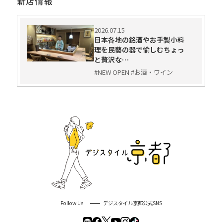
新店情報
2026.07.15
日本各地の銘酒やお手製小料
理を民藝の器で愉しむちょっ
と贅沢な…
#NEW OPEN #お酒・ワイン
Follow Us
デジスタイル京都公式SNS