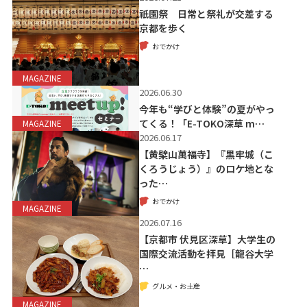
祇園祭 日常と祭礼が交差する
京都を歩く
おでかけ
MAGAZINE
2026.06.30
今年も“学びと体験”の夏がやっ
てくる！「E-TOKO深草 m…
MAGAZINE
2026.06.17
【黄檗山萬福寺】『黒牢城（こ
くろうじょう）』のロケ地とな
った…
おでかけ
MAGAZINE
2026.07.16
【京都市 伏見区深草】大学生の
国際交流活動を拝見［龍谷大学
…
グルメ・お土産
MAGAZINE