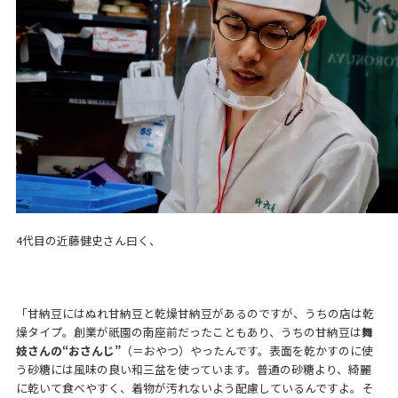
4代目の近藤健史さん曰く、
「甘納豆にはぬれ甘納豆と乾燥甘納豆があるのですが、うちの店は乾
燥タイプ。創業が祇園の南座前だったこともあり、うちの甘納豆は
舞
妓さんの“おさんじ”
（＝おやつ）やったんです。表面を乾かすのに使
う砂糖には風味の良い和三盆を使っています。普通の砂糖より、綺麗
に乾いて食べやすく、着物が汚れないよう配慮しているんですよ。そ