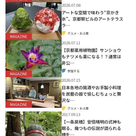
2026.07.08
アートな空間で味わう“京かき
氷”。京都駅ビルのアートテラス
ラ…
グルメ・お土産
MAGAZINE
2026.07.11
【京都薬用植物園】サンショウ
もナツメも薬になる！？通常は
非公…
参加する
MAGAZINE
2026.07.15
日本各地の銘酒やお手製小料理
を民藝の器で愉しむちょっと贅
沢な…
MAGAZINE
グルメ・お土産
2017.09.13
【一条戻橋】安倍晴明の式神も
眠る、幾つもの伝説が語られる
橋を…