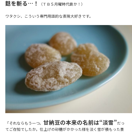
麩を斬る…！
（ＴＢＳ月曜時代劇か！）
ワタクシ、こういう専門用語的な表現大好きです。
甘納豆の本来の名前は“淡雪”
「それならもう一つ。
だっ
てご存知でしたか。仕上げの砂糖がかかった様を淡く雪が積もった景