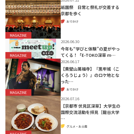
祇園祭 日常と祭礼が交差する
京都を歩く
おでかけ
MAGAZINE
2026.06.30
今年も“学びと体験”の夏がやっ
てくる！「E-TOKO深草 m…
MAGAZINE
2026.06.17
【黄檗山萬福寺】『黒牢城（こ
くろうじょう）』のロケ地とな
った…
おでかけ
MAGAZINE
2026.07.16
【京都市 伏見区深草】大学生の
国際交流活動を拝見［龍谷大学
…
グルメ・お土産