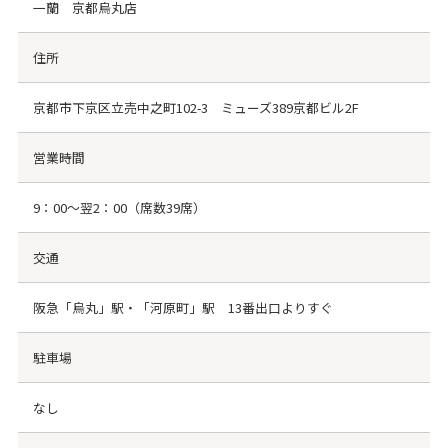
一蘭 京都烏丸店
住所
京都市下京区立売中之町102-3 ミューズ389京都ビル2F
営業時間
9：00～翌2：00（席数39席）
交通
阪急「烏丸」駅・「河原町」駅 13番出口よりすぐ
駐車場
なし