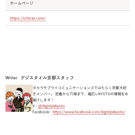
ホームページ
https://ichiran.com/
デジスタイル京都スタッフ
Writer
一蘭 京都烏丸店
タカラサプライコミュニケーションズではたらく京都大好
きメンバー。 定番から穴場まで、幅広いKYOTOの情報をお
京都市下京区立売中之町102-3 ミューズ389京
届けします！
都ビル2F
X：
@digistylekyoto
Facebook：
https://www.facebook.com/digistylekyoto/