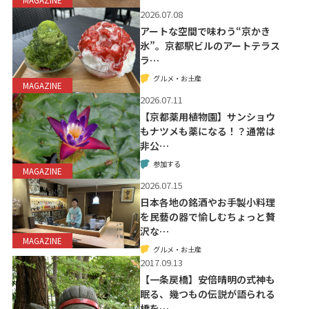
MAGAZINE
2026.07.08
アートな空間で味わう“京かき
氷”。京都駅ビルのアートテラス
ラ…
グルメ・お土産
MAGAZINE
2026.07.11
【京都薬用植物園】サンショウ
もナツメも薬になる！？通常は
非公…
参加する
MAGAZINE
2026.07.15
日本各地の銘酒やお手製小料理
を民藝の器で愉しむちょっと贅
沢な…
MAGAZINE
グルメ・お土産
2017.09.13
【一条戻橋】安倍晴明の式神も
眠る、幾つもの伝説が語られる
橋を…