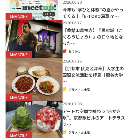
2026.06.30
今年も“学びと体験”の夏がやっ
てくる！「E-TOKO深草 m…
MAGAZINE
2026.06.17
【黄檗山萬福寺】『黒牢城（こ
くろうじょう）』のロケ地とな
った…
おでかけ
MAGAZINE
2026.07.16
【京都市 伏見区深草】大学生の
国際交流活動を拝見［龍谷大学
…
グルメ・お土産
MAGAZINE
2026.07.08
アートな空間で味わう“京かき
氷”。京都駅ビルのアートテラス
ラ…
グルメ・お土産
MAGAZINE