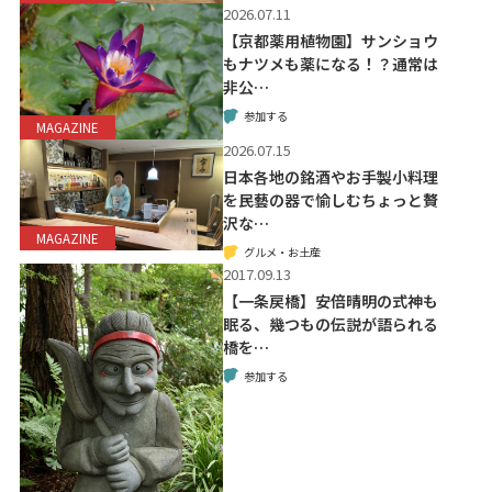
2026.07.11
【京都薬用植物園】サンショウ
もナツメも薬になる！？通常は
非公…
参加する
MAGAZINE
2026.07.15
日本各地の銘酒やお手製小料理
を民藝の器で愉しむちょっと贅
沢な…
MAGAZINE
グルメ・お土産
2017.09.13
【一条戻橋】安倍晴明の式神も
眠る、幾つもの伝説が語られる
橋を…
参加する