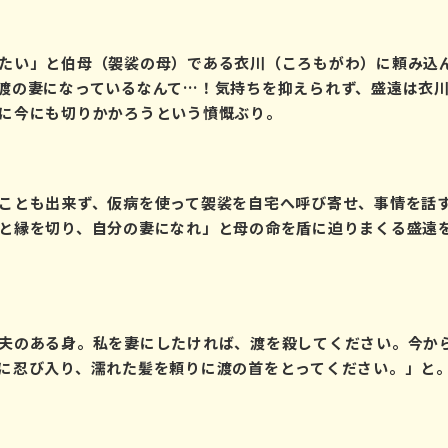
たい」と伯母（袈裟の母）である衣川（ころもがわ）に頼み込
渡の妻になっているなんて…！気持ちを抑えられず、盛遠は衣
に今にも切りかかろうという憤慨ぶり。
ことも出来ず、仮病を使って袈裟を自宅へ呼び寄せ、事情を話
と縁を切り、自分の妻になれ」と母の命を盾に迫りまくる盛遠
夫のある身。私を妻にしたければ、渡を殺してください。今か
に忍び入り、濡れた髪を頼りに渡の首をとってください。」と