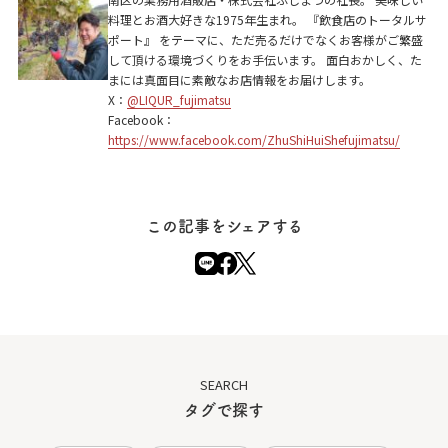
料理とお酒大好きな1975年生まれ。 『飲食店のトータルサ
京都市上京区般舟院前町125‐2（千本今出川交
ポート』 をテーマに、ただ売るだけでなくお客様がご繁盛
差点東入ル北側）
して頂ける環境づくりをお手伝います。 面白おかしく、た
まには真面目に素敵なお店情報をお届けします。
X：
@LIQUR_fujimatsu
Facebook：
https://www.facebook.com/ZhuShiHuiShefujimatsu/
この記事をシェアする
SEARCH
タグで探す