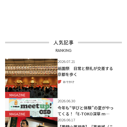
人気記事
RANKING
2026.07.21
祇園祭 日常と祭礼が交差する
京都を歩く
おでかけ
MAGAZINE
2026.06.30
今年も“学びと体験”の夏がやっ
てくる！「E-TOKO深草 m…
MAGAZINE
2026.06.17
【黄檗山萬福寺】『黒牢城（こ