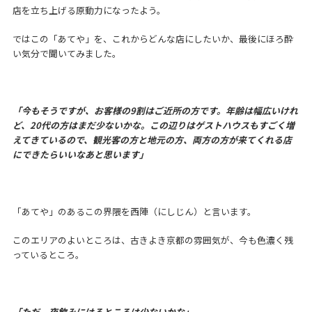
店を立ち上げる原動力になったよう。
ではこの「あてや」を、これからどんな店にしたいか、最後にほろ酔
い気分で聞いてみました。
「今もそうですが、お客様の9割はご近所の方です。年齢は幅広いけれ
ど、20代の方はまだ少ないかな。この辺りはゲストハウスもすごく増
えてきているので、観光客の方と地元の方、両方の方が来てくれる店
にできたらいいなあと思います」
「あてや」のあるこの界隈を西陣（にしじん）と言います。
このエリアのよいところは、古きよき京都の雰囲気が、今も色濃く残
っているところ。
「ただ、夜飲みにけるところは少ないかな」