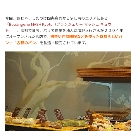
今回、おじゃましたのは四条烏丸から少し南のエリアにある
「
Boulangerie MASH Kyoto（ブランジェリー マッシュ キョウ
ト）
」。京都で育ち、パリで修業を積んだ増野正行さんが２００４年
にオープンされたお店で、
抹茶や西京味噌などを使った京都らしいパ
ン＝〝古都のパン〟
を製造・販売されています。