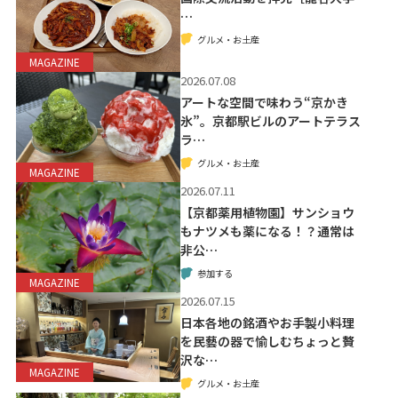
…
グルメ・お土産
MAGAZINE
2026.07.08
アートな空間で味わう“京かき
氷”。京都駅ビルのアートテラス
ラ…
グルメ・お土産
MAGAZINE
2026.07.11
【京都薬用植物園】サンショウ
もナツメも薬になる！？通常は
非公…
参加する
MAGAZINE
2026.07.15
日本各地の銘酒やお手製小料理
を民藝の器で愉しむちょっと贅
沢な…
MAGAZINE
グルメ・お土産