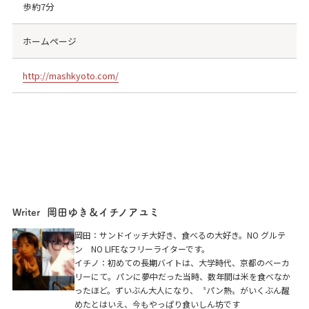
歩約7分
ホームページ
http://mashkyoto.com/
岡田ゆき＆イチノアユミ
Writer
Boulangerie MASH Kyoto（ブランジェリー マッ
岡田：サンドイッチ大好き、食べるの大好き。NO グルテ
シュ キョウト）
ン NO LIFEなフリーライターです。
イチノ：初めての長期バイトは、大学時代、京都のベーカ
京都市下京区東洞院通高辻下ル燈籠町568
リーにて。パンに夢中だった当時、数年間は米を食べなか
ったほど。ずいぶん大人になり、〝パン熱〟がいくぶん醒
めたとはいえ、今もやっぱり食いしん坊です