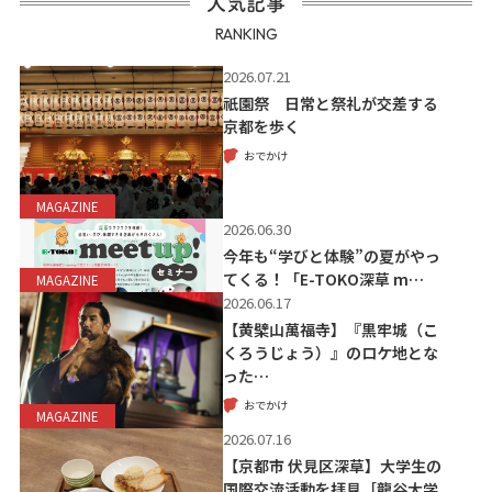
人気記事
RANKING
2026.07.21
祇園祭 日常と祭礼が交差する
京都を歩く
おでかけ
MAGAZINE
2026.06.30
今年も“学びと体験”の夏がやっ
てくる！「E-TOKO深草 m…
MAGAZINE
2026.06.17
【黄檗山萬福寺】『黒牢城（こ
くろうじょう）』のロケ地とな
った…
おでかけ
MAGAZINE
2026.07.16
【京都市 伏見区深草】大学生の
国際交流活動を拝見［龍谷大学