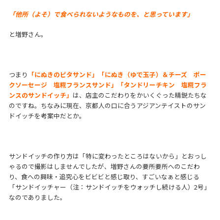
「他所（よそ）で食べられないようなものを、と思っています」
と増野さん。
つまり
「にぬきのピタサンド」「にぬき（ゆで玉子）＆チーズ ポー
クソーセージ 塩糀フランスサンド」「タンドリーチキン 塩糀フラ
ンスのサンドイッチ」
は、店主のこだわりをかいくぐった精鋭たちな
のですね。ちなみに現在、京都人の口に合うアジアンテイストのサン
ドイッチを考案中だとか。
サンドイッチの作り方は「特に変わったところはないから」とおっし
ゃるので撮影はしませんでしたが、増野さんの要所要所へのこだわ
り、食への興味・追究心をビビビと感じ取り、すごいなぁと感じる
「サンドイッチャー（注：サンドイッチをウォッチし続ける人）2号」
なのでありました。