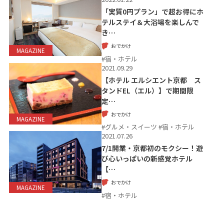
「実質0円プラン」で超お得にホ
テルステイ＆大浴場を楽しんで
き…
おでかけ
MAGAZINE
#宿・ホテル
2021.09.29
【ホテル エルシエント京都 ス
タンドEL（エル）】で期間限
定…
おでかけ
MAGAZINE
#グルメ・スイーツ #宿・ホテル
2021.07.26
7/1開業・京都初のモクシー！遊
び心いっぱいの新感覚ホテル
【…
おでかけ
MAGAZINE
#宿・ホテル