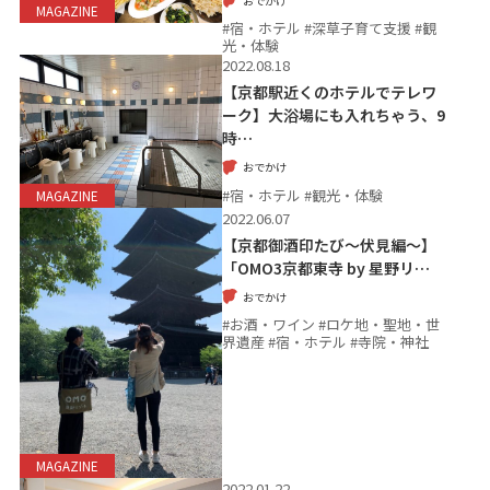
おでかけ
MAGAZINE
#宿・ホテル #深草子育て支援 #観
光・体験
2022.08.18
【京都駅近くのホテルでテレワ
ーク】大浴場にも入れちゃう、9
時…
おでかけ
#宿・ホテル #観光・体験
MAGAZINE
2022.06.07
【京都御酒印たび～伏見編～】
「OMO3京都東寺 by 星野リ…
おでかけ
#お酒・ワイン #ロケ地・聖地・世
界遺産 #宿・ホテル #寺院・神社
MAGAZINE
2022.01.22