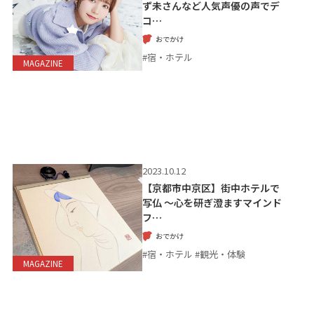
ず未さんなど人気声優の声でデ
コ…
おでかけ
#宿・ホテル
MAGAZINE
2023.10.12
【京都市中京区】街中ホテルで
写仏 ～心を研ぎ澄ますマインド
フ…
おでかけ
#宿・ホテル #観光・体験
MAGAZINE