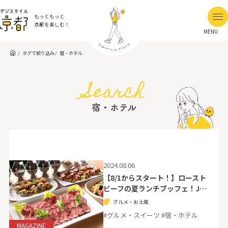
もっともっと
京都を楽しむ！
MENU
タグで絞り込み
宿・ホテル
Search
宿・ホテル
2024.08.06
【8/1からスタート！】ロースト
ビーフの夏ランチブッフェ！J…
グルメ・お土産
#グルメ・スイーツ #宿・ホテル
MAGAZINE