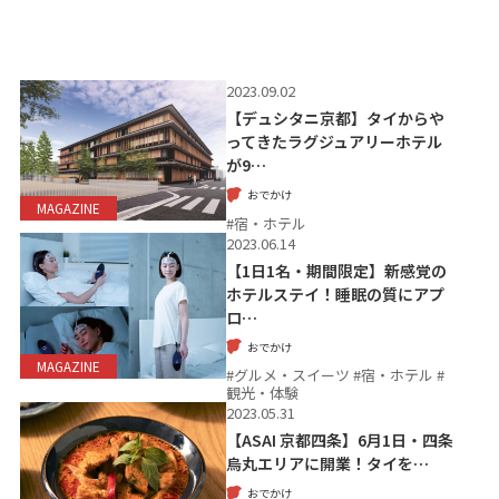
2023.09.02
【デュシタニ京都】タイからや
ってきたラグジュアリーホテル
が9…
おでかけ
MAGAZINE
#宿・ホテル
2023.06.14
【1日1名・期間限定】新感覚の
ホテルステイ！睡眠の質にアプ
ロ…
おでかけ
MAGAZINE
#グルメ・スイーツ #宿・ホテル #
観光・体験
2023.05.31
【ASAI 京都四条】6月1日・四条
烏丸エリアに開業！タイを…
おでかけ