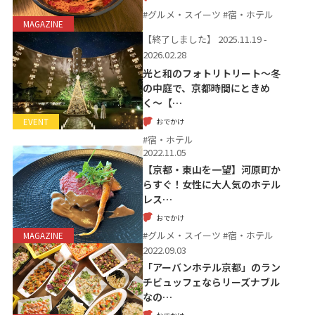
#グルメ・スイーツ #宿・ホテル
MAGAZINE
【終了しました】
2025.11.19 -
2026.02.28
光と和のフォトリトリート〜冬
の中庭で、京都時間にときめ
く〜【…
おでかけ
EVENT
#宿・ホテル
2022.11.05
【京都・東山を一望】河原町か
らすぐ！女性に大人気のホテル
レス…
おでかけ
#グルメ・スイーツ #宿・ホテル
MAGAZINE
2022.09.03
「アーバンホテル京都」のラン
チビュッフェならリーズナブル
なの…