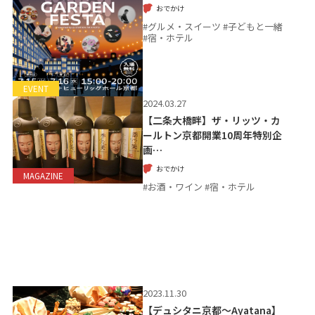
おでかけ
#グルメ・スイーツ #子どもと一緒
#宿・ホテル
EVENT
2024.03.27
【二条大橋畔】ザ・リッツ・カ
ールトン京都開業10周年特別企
画…
おでかけ
MAGAZINE
#お酒・ワイン #宿・ホテル
2023.11.30
【デュシタニ京都～Ayatana】