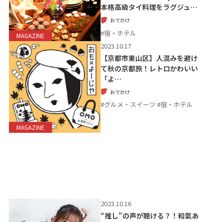
本格高級タイ料理をラグジュ…
おでかけ
#宿・ホテル
MAGAZINE
2023.10.17
【京都市東山区】人混みを避け
て秋の京都旅！レトロかわいい
「よ…
おでかけ
#グルメ・スイーツ #宿・ホテル
MAGAZINE
2023.10.16
“推し”の声が聴ける？！和氣あ