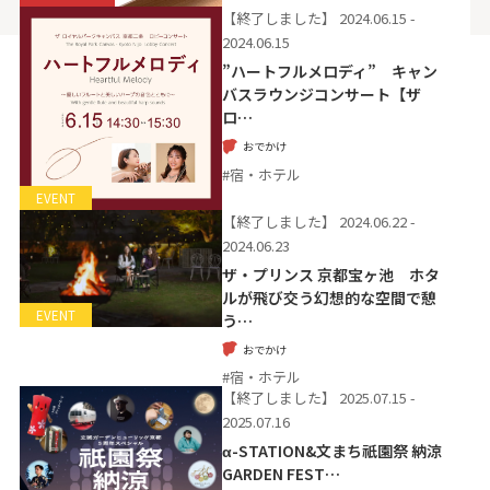
【終了しました】
2024.06.15 -
2024.06.15
”ハートフルメロディ” キャン
バスラウンジコンサート【ザ
ロ…
おでかけ
#宿・ホテル
EVENT
【終了しました】
2024.06.22 -
2024.06.23
ザ・プリンス 京都宝ヶ池 ホタ
ルが飛び交う幻想的な空間で憩
EVENT
う…
おでかけ
#宿・ホテル
【終了しました】
2025.07.15 -
2025.07.16
α-STATION&文まち祇園祭 納涼
GARDEN FEST…