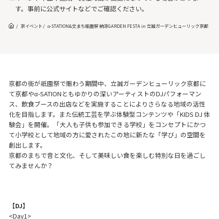
す。事前に公式サイトなどでご確認ください。
京イベント
α-STATION&文まち祇園祭 納涼GARDEN FESTA in 立誠ガーデンヒューリック京都
京都の街が祇園祭で賑わう期間中、立誠ガーデンヒューリック京都に
て京都やα-SATIONともゆかりの深いアーティストのDJパフォーマン
ス、飲食ブースの出店などを実施することによりさらなる地域の活性
化を目指します。また伝統工芸を学ぶ体験型コンテンツや「KIDS DJ 体
験会」を開催。「大人も子供も参加できる学校」をコンセプトにかつ
て小学校として地域の方に愛されたこの地に新たな「学び」の空間を
創出します。
京都のまちで音と文化、そして美味しい食を楽しむ特別な日を過ごし
てみませんか？
【DJ】
<Day1>