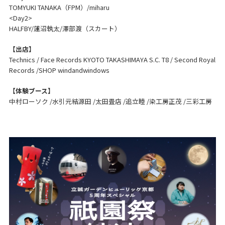
TOMYUKI TANAKA（FPM）/miharu
<Day2>
HALFBY/蓮沼執太/澤部渡（スカート）
【出店】
Technics / Face Records KYOTO TAKASHIMAYA S.C. T8 / Second Royal
Records /SHOP windandwindows
【体験ブース】
中村ローソク /水引元結源田 /太田畳店 /追立睦 /染工房正茂 /三彩工房