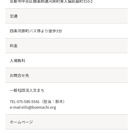
京都市中京区蛸薬師通河原町東入備前島町310-2
交通
四条河原町バス停より徒歩3分
料金
入場無料
お問合せ先
一般社団法人文まち
TEL
075-585-5561
（担当：鈴木）
e-mail info@bunmachi.org
ホームページ