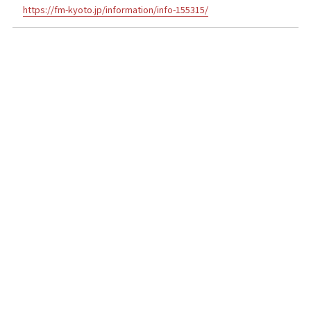
https://fm-kyoto.jp/information/info-155315/