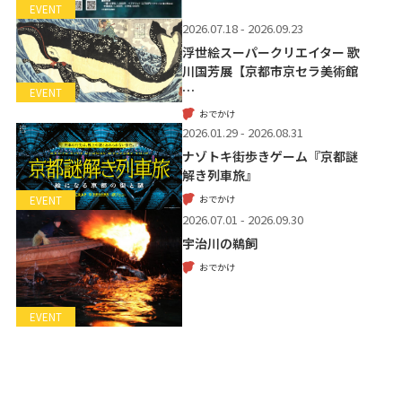
EVENT
2026.07.18 - 2026.09.23
浮世絵スーパークリエイター 歌
川国芳展【京都市京セラ美術館
…
EVENT
おでかけ
2026.01.29 - 2026.08.31
ナゾトキ街歩きゲーム『京都謎
解き列車旅』
おでかけ
EVENT
2026.07.01 - 2026.09.30
宇治川の鵜飼
おでかけ
EVENT