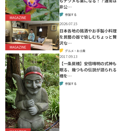
もナツメも薬になる！？通常は
非公…
参加する
MAGAZINE
2026.07.15
日本各地の銘酒やお手製小料理
を民藝の器で愉しむちょっと贅
沢な…
MAGAZINE
グルメ・お土産
2017.09.13
【一条戻橋】安倍晴明の式神も
眠る、幾つもの伝説が語られる
橋を…
参加する