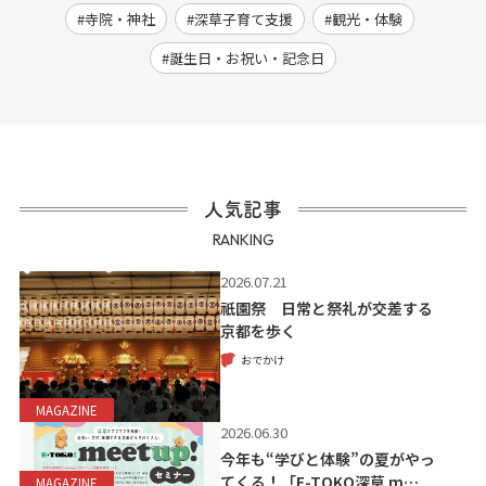
寺院・神社
深草子育て支援
観光・体験
誕生日・お祝い・記念日
人気記事
RANKING
2026.07.21
祇園祭 日常と祭礼が交差する
京都を歩く
おでかけ
MAGAZINE
2026.06.30
今年も“学びと体験”の夏がやっ
てくる！「E-TOKO深草 m…
MAGAZINE