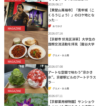
2026.06.17
【黄檗山萬福寺】『黒牢城（こ
くろうじょう）』のロケ地とな
った…
おでかけ
MAGAZINE
2026.07.16
【京都市 伏見区深草】大学生の
国際交流活動を拝見［龍谷大学
…
グルメ・お土産
MAGAZINE
2026.07.08
アートな空間で味わう“京かき
氷”。京都駅ビルのアートテラス
ラ…
グルメ・お土産
MAGAZINE
2026.07.11
【京都薬用植物園】サンショウ