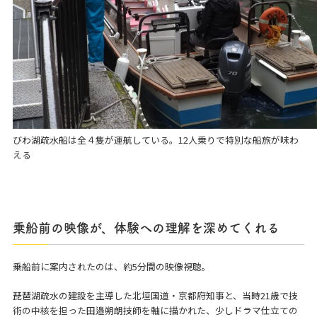
びわ湖疏水船
は全４隻が運航している。12人乗りで特別な船旅が味わ
える
乗船前の映像が、体験への理解を深めてくれる
乗船前に案内されたのは、約5分間の映像視聴。
琵琶湖疏水の建設を主導した北垣国道・京都府知事と、当時21歳で技
術の中核を担った田邉朔朗技師を軸に描かれた、少しドラマ仕立ての