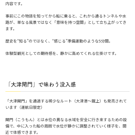
内容です。
事前にこの物語を知ってから船に乗ると、これから通るトンネルや水
路が、単なる風景ではなく「意味を持つ空間」として立ち上がってき
ます。
歴史を“知る”のではなく、“感じる”準備運動のような5分間。
体験型観光としての期待感を、静かに高めてくれる仕掛けです。
「大津閘門」で味わう没入感
「大津閘門」を通過する稀少なルート（大津港～蹴上）も発売されて
います（運航日限定）
閘門（こうもん）とは水位の異なる水域を安全に行き来するための設
備で、中に入った船の周囲で水位が静かに調整されていく様子を、間
近で体感できます。