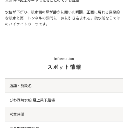
大津港～蹴上ルートで見ることのできる風景
水位が下がり、疏水側の扉が静かに開いた瞬間、正面に現れる直線的
な疏水と第一トンネルの洞門に一気に引き込まれる。疏水船ならでは
のハイライトの一つです。
Information
スポット情報
店舗・施設名
びわ湖疏水船 蹴上乗下船場
営業時間