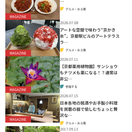
…
グルメ・お土産
MAGAZINE
2026.07.08
アートな空間で味わう“京かき
氷”。京都駅ビルのアートテラス
ラ…
グルメ・お土産
MAGAZINE
2026.07.11
【京都薬用植物園】サンショウ
もナツメも薬になる！？通常は
非公…
参加する
MAGAZINE
2026.07.15
日本各地の銘酒やお手製小料理
を民藝の器で愉しむちょっと贅
沢な…
MAGAZINE
グルメ・お土産
2017.09.13