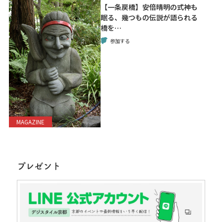
【一条戻橋】安倍晴明の式神も
眠る、幾つもの伝説が語られる
橋を…
参加する
MAGAZINE
プレゼント