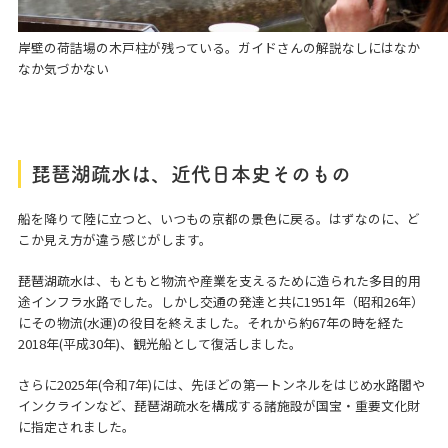
岸壁の荷詰場の木戸柱が残っている。ガイドさんの解説なしにはなか
なか気づかない
琵琶湖疏水は、近代日本史そのもの
船を降りて陸に立つと、いつもの京都の景色に戻る。はずなのに、ど
こか見え方が違う感じがします。
琵琶湖疏水は、もともと物流や産業を支えるために造られた多目的用
途インフラ水路でした。しかし交通の発達と共に1951年（昭和26年）
にその物流(水運)の役目を終えました。それから約67年の時を経た
2018年(平成30年)、観光船として復活しました。
さらに2025年(令和7年)には、先ほどの第一トンネルをはじめ水路閣や
インクラインなど、琵琶湖疏水を構成する諸施設が国宝・重要文化財
に指定されました。