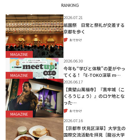
RANKING
2026.07.21
祇園祭 日常と祭礼が交差する
京都を歩く
おでかけ
MAGAZINE
2026.06.30
今年も“学びと体験”の夏がやっ
てくる！「E-TOKO深草 m…
MAGAZINE
2026.06.17
【黄檗山萬福寺】『黒牢城（こ
くろうじょう）』のロケ地とな
った…
おでかけ
MAGAZINE
2026.07.16
【京都市 伏見区深草】大学生の
国際交流活動を拝見［龍谷大学