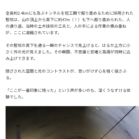
全長約2.4kmにも及ぶトンネルを短工期で掘り進めるために採用された
竪坑は、山の頂上から真下に約47m（！）も下へ掘り進められた、人
の通り道。当時の土木技術の工夫と、人の手による作業の積み重ね
が、ここに凝縮されています。
その竪坑の真下を通る一瞬のチャンスで見上げると、はるか上方に小
さく外の光が見えました。その瞬間、不思議と安堵と高揚が同時に込
み上げてきます。
閉ざされた空間と光のコントラストが、思いがけず心を強く揺さぶ
る。
「ここが一番印象に残った」という声が多いのも、深くうなずける体
験でした。