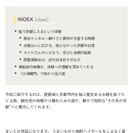
INDEX
[
close
]
船で京都に入るという体験
疏水トンネル～静けさと畏怖が交差する時間
水路沿いに広がる、知らなかった京都の日常
ガイドさんがいざなう、学びと余韻の船旅
琵琶湖疏水は、近代日本史そのもの
乗船前の映像が、体験への理解を深めてくれる
「大津閘門」で味わう没入感
今回ご紹介するのは、琵琶湖と京都市内を結ぶ歴史ある水路を船でた
どる旅。観光地の喧騒から離れた水の道が、静かで知的な“その先の京
都”へと案内してくれます。
まいどお世話になります。 うまいものと焼酎ハイボールをこよなく愛