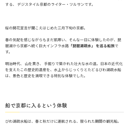
する、 デジスタイル京都のライター・ツルサンです。
桜の開花宣言が聞こえはじめた三月下旬の京都。
春の気配を感じながらもまだ肌寒い、そんな一日に体験したのが、琵
琶湖から京都へ続く巨大インフラ水路
「琵琶湖疏水」 を巡る船旅
で
す。
明治時代、 山を貫き、 手掘りで築かれた壮大な水の道。日本の近代化
を支えたこの歴史的遺産を、水上からじっくりとたどる
びわ湖疏水船
は、景色と歴史を満喫できる特別な体験でした。
船で京都に入るという体験
びわ湖疏水船
は、春と秋だけに運航される、限られた期間の観光船。