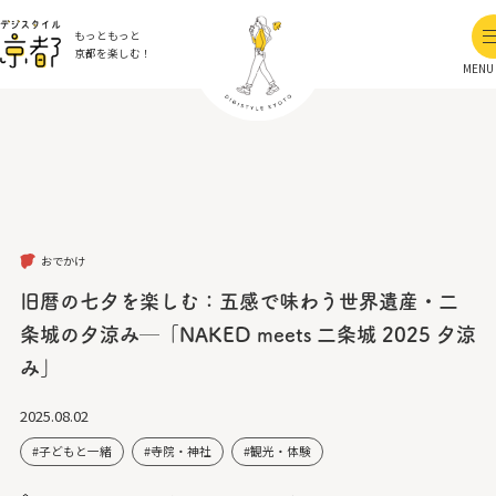
もっともっと
京都を楽しむ！
MENU
おでかけ
旧暦の七夕を楽しむ：五感で味わう世界遺産・二
条城の夕涼み─「NAKED meets 二条城 2025 夕涼
み」
2025.08.02
子どもと一緒
寺院・神社
観光・体験