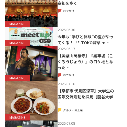
京都を歩く
おでかけ
MAGAZINE
2026.06.30
今年も“学びと体験”の夏がやっ
てくる！「E-TOKO深草 m…
MAGAZINE
2026.06.17
【黄檗山萬福寺】『黒牢城（こ
くろうじょう）』のロケ地とな
った…
おでかけ
MAGAZINE
2026.07.16
【京都市 伏見区深草】大学生の
国際交流活動を拝見［龍谷大学
…
グルメ・お土産
MAGAZINE
2026.07.08