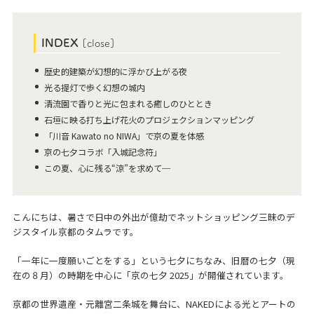
INDEX
[
close
]
歴史的建築が幻想的に浮かび上がる夜
光る提灯で歩く幻想の城内
清流園で香りと光に包まれる癒しのひととき
石垣に映る打ち上げ花火のプロジェクションマッピング
「川音 Kawato no NIWA」で京の夏を体感
京の七夕コラボ「入城記念符」
この夏、心に残る“涼”を求めて─
こんにちは、暑さで日中の外出が億劫でネットショッピング三昧のデ
ジスタイル京都のタムラです。
「一年に一度願いごとをする」という七夕にちなみ、旧暦の七夕（現
在の８月）の時期を中心に「京の七夕 2025」が開催されています。
京都の世界遺産・元離宮二条城を舞台に、NAKEDによる光とアートの