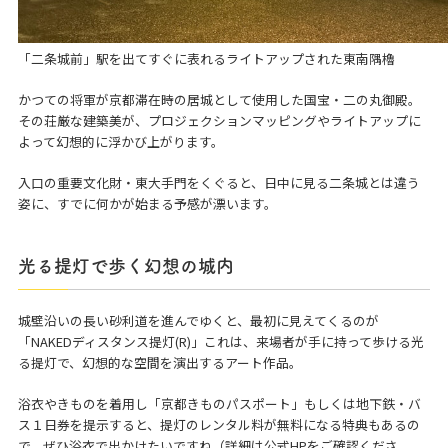
「二条城前」駅を出てすぐに表れるライトアップされた東南隅櫓
かつての将軍が京都滞在時の居城として使用した国宝・二の丸御殿。
その荘厳な建築美が、プロジェクションマッピングやライトアップに
よって幻想的に浮かび上がります。
入口の重要文化財・東大手門をくぐると、日中に見る二条城とは違う
姿に、すでに何かが始まる予感が漂います。
光る提灯で歩く幻想の城内
城壁沿いの長い砂利道を進んでゆくと、最初に見えてくるのが
「NAKEDディスタンス提灯(R)」これは、来場者が手に持って歩ける光
る提灯で、幻想的な空間を演出するアート作品。
浴衣やきものを着用し「京都きものパスポート」もしくは地下鉄・バ
ス１日券を提示すると、提灯のレンタル料が無料になる特典もあるの
で、ぜひ浴衣で出かけたいですね（詳細は公式HPをご確認くださ