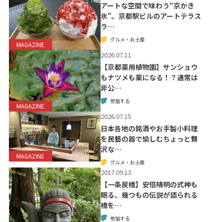
アートな空間で味わう“京かき
氷”。京都駅ビルのアートテラス
ラ…
グルメ・お土産
MAGAZINE
2026.07.11
【京都薬用植物園】サンショウ
もナツメも薬になる！？通常は
非公…
参加する
MAGAZINE
2026.07.15
日本各地の銘酒やお手製小料理
を民藝の器で愉しむちょっと贅
沢な…
MAGAZINE
グルメ・お土産
2017.09.13
【一条戻橋】安倍晴明の式神も
眠る、幾つもの伝説が語られる
橋を…
参加する