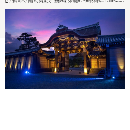
京マガジン
旧暦の七夕を楽しむ：五感で味わう世界遺産・二条城の夕涼み─「NAKED meets 二条城