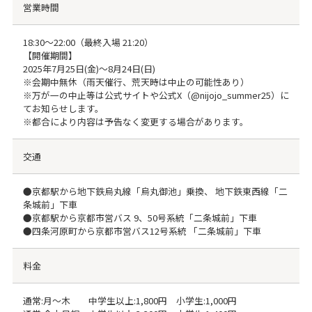
営業時間
18:30～22:00（最終入場 21:20）
【開催期間】
2025年7月25日(金)〜8月24日(日)
※会期中無休（雨天催行、荒天時は中止の可能性あり）
※万が一の中止等は公式サイトや公式X（@nijojo_summer25）に
てお知らせします。
※都合により内容は予告なく変更する場合があります。
交通
●京都駅から地下鉄烏丸線「烏丸御池」乗換、 地下鉄東西線「二
条城前」下車
●京都駅から京都市営バス 9、50号系統「二条城前」下車
●四条河原町から京都市営バス12号系統 「二条城前」下車
料金
通常:月〜木 中学生以上:1,800円 小学生:1,000円