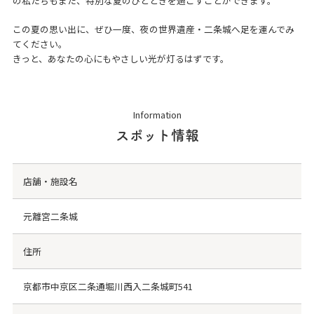
の私たちもまた、特別な夏のひとときを過ごすことができます。
この夏の思い出に、ぜひ一度、夜の世界遺産・二条城へ足を運んでみ
てください。
きっと、あなたの心にもやさしい光が灯るはずです。
Information
スポット情報
店舗・施設名
元離宮二条城
住所
京都市中京区二条通堀川西入二条城町541