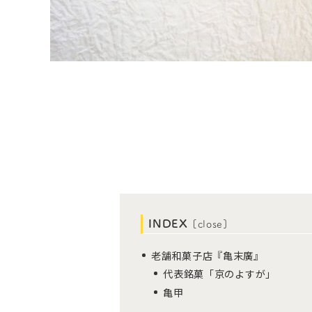
INDEX
[
close
]
老舗和菓子店『亀末廣』
代表銘菓「京のよすが」
亀甲