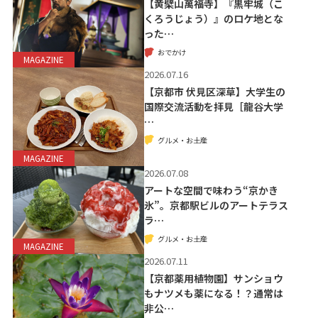
【黄檗山萬福寺】『黒牢城（こ
くろうじょう）』のロケ地とな
った…
おでかけ
MAGAZINE
2026.07.16
【京都市 伏見区深草】大学生の
国際交流活動を拝見［龍谷大学
…
グルメ・お土産
MAGAZINE
2026.07.08
アートな空間で味わう“京かき
氷”。京都駅ビルのアートテラス
ラ…
グルメ・お土産
MAGAZINE
2026.07.11
【京都薬用植物園】サンショウ
もナツメも薬になる！？通常は
非公…