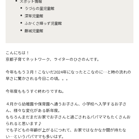
スポット情報
うづらの里児童館
深草児童館
ふかくさ輝っず児童館
藤城児童館
こんにちは！
京都子育てネットワーク、ライターのひさのんです。
今年ももう３月！こないだ2024年になったとこなのに…と時の流れの
早さに驚かされる今日この頃。。。
今年度ももうすぐ終わりですね。
４月から幼稚園や保育園へ通うお子さん、小学校へ入学するお子さ
ん、様々な変化がある新年度。
もちろんまだまだお家でお子さんと過ごされるパパママもたくさんお
られると思います♪
でも子どもの年齢が上がるにつれて、お家ではなかなか間が持たな
い…というパパママも多いはず。