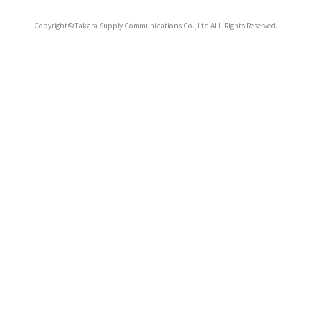
Copyright©Takara Supply Communications Co.,Ltd ALL Rights Reserved.