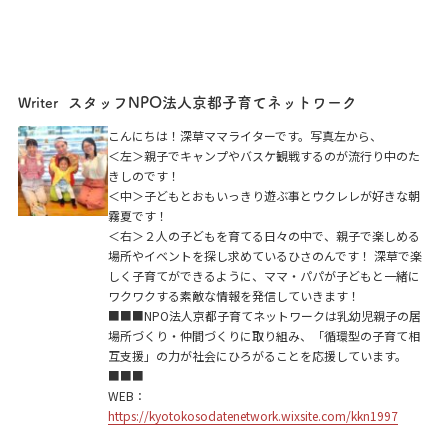
スタッフNPO法人京都子育てネットワーク
Writer
こんにちは！深草ママライターです。写真左から、
＜左＞親子でキャンプやバスケ観戦するのが流行り中のた
きしのです！
＜中＞子どもとおもいっきり遊ぶ事とウクレレが好きな朝
霧夏です！
＜右＞２人の子どもを育てる日々の中で、親子で楽しめる
場所やイベントを探し求めているひさのんです！ 深草で楽
しく子育てができるように、ママ・パパが子どもと一緒に
ワクワクする素敵な情報を発信していきます！
■■■NPO法人京都子育てネットワークは乳幼児親子の居
場所づくり・仲間づくりに取り組み、「循環型の子育て相
互支援」の力が社会にひろがることを応援しています。
■■■
WEB：
https://kyotokosodatenetwork.wixsite.com/kkn1997