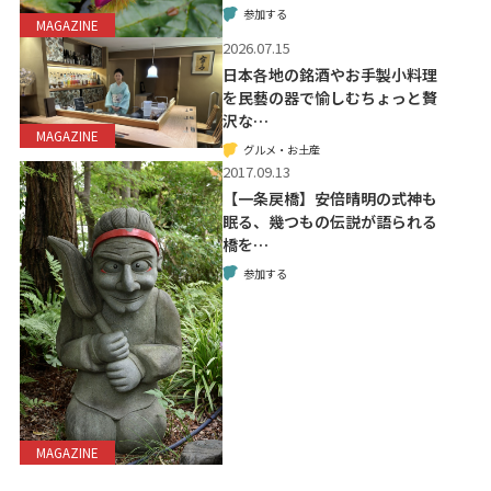
参加する
MAGAZINE
2026.07.15
日本各地の銘酒やお手製小料理
を民藝の器で愉しむちょっと贅
沢な…
MAGAZINE
グルメ・お土産
2017.09.13
【一条戻橋】安倍晴明の式神も
眠る、幾つもの伝説が語られる
橋を…
参加する
MAGAZINE