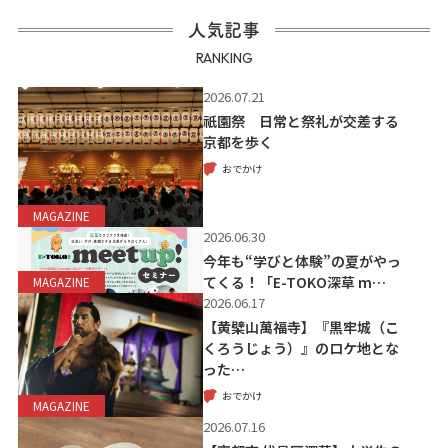
人気記事
RANKING
2026.07.21
祇園祭 日常と祭礼が交差する
京都を歩く
おでかけ
MAGAZINE
2026.06.30
今年も“学びと体験”の夏がやっ
てくる！「E-TOKO深草 m…
MAGAZINE
2026.06.17
【黄檗山萬福寺】『黒牢城（こ
くろうじょう）』のロケ地とな
った…
おでかけ
MAGAZINE
2026.07.16