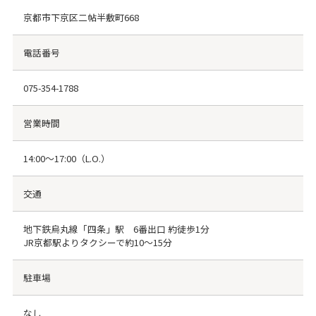
京都市下京区二帖半敷町668
電話番号
075-354-1788
営業時間
14:00～17:00（L.O.）
交通
地下鉄烏丸線「四条」駅 6番出口 約徒歩1分
JR京都駅よりタクシーで約10～15分
駐車場
なし