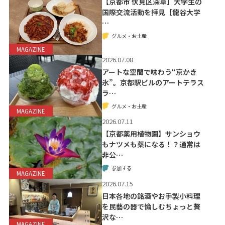
【京都市 伏見区深草】大学生の
国際交流活動を拝見［龍谷大学
…
グルメ・お土産
MAGAZINE
2026.07.08
アートな空間で味わう“京かき
氷”。京都駅ビルのアートテラス
ラ…
グルメ・お土産
MAGAZINE
2026.07.11
【京都薬用植物園】サンショウ
もナツメも薬になる！？通常は
非公…
参加する
MAGAZINE
2026.07.15
日本各地の銘酒やお手製小料理
を民藝の器で愉しむちょっと贅
沢な…
MAGAZINE