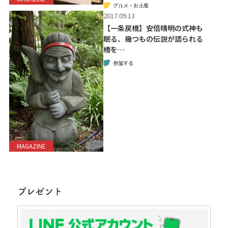
グルメ・お土産
2017.09.13
【一条戻橋】安倍晴明の式神も
眠る、幾つもの伝説が語られる
橋を…
参加する
MAGAZINE
プレゼント