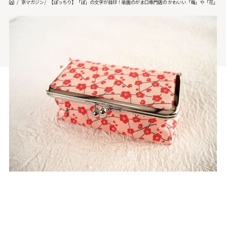
京マガジン
【ぽっちり】「ぽ」の文字が目印！祇園のがま口専門店の かわいい「梅」や「花」模