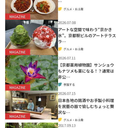
…
グルメ・お土産
MAGAZINE
2026.07.08
アートな空間で味わう“京かき
氷”。京都駅ビルのアートテラス
ラ…
グルメ・お土産
MAGAZINE
2026.07.11
【京都薬用植物園】サンショウ
もナツメも薬になる！？通常は
非公…
参加する
MAGAZINE
2026.07.15
日本各地の銘酒やお手製小料理
を民藝の器で愉しむちょっと贅
沢な…
MAGAZINE
グルメ・お土産
2017.09.13