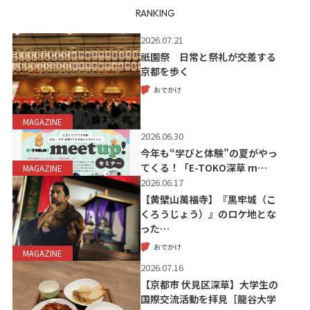
RANKING
2026.07.21
祇園祭 日常と祭礼が交差する
京都を歩く
おでかけ
MAGAZINE
2026.06.30
今年も“学びと体験”の夏がやっ
てくる！「E-TOKO深草 m…
MAGAZINE
2026.06.17
【黄檗山萬福寺】『黒牢城（こ
くろうじょう）』のロケ地とな
った…
おでかけ
MAGAZINE
2026.07.16
【京都市 伏見区深草】大学生の
国際交流活動を拝見［龍谷大学