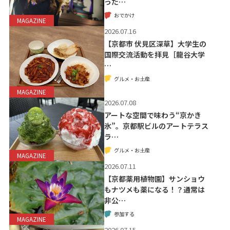
った…
おでかけ
MAGAZINE
2026.07.16
【京都市 伏見区深草】大学生の
国際交流活動を拝見［龍谷大学
…
グルメ・お土産
MAGAZINE
2026.07.08
アートな空間で味わう“京かき
氷”。京都駅ビルのアートテラス
ラ…
グルメ・お土産
MAGAZINE
2026.07.11
【京都薬用植物園】サンショウ
もナツメも薬になる！？通常は
非公…
参加する
MAGAZINE
2026.07.15