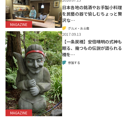
日本各地の銘酒やお手製小料理
を民藝の器で愉しむちょっと贅
沢な…
MAGAZINE
グルメ・お土産
2017.09.13
【一条戻橋】安倍晴明の式神も
眠る、幾つもの伝説が語られる
橋を…
参加する
MAGAZINE