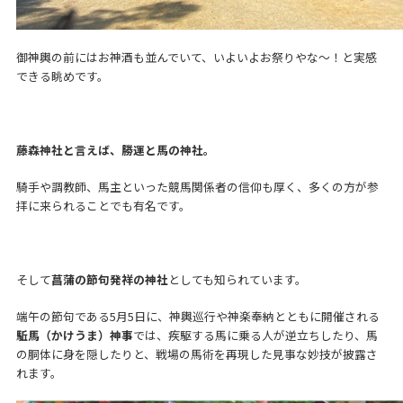
御神輿の前にはお神酒も並んでいて、いよいよお祭りやな～！と実感
できる眺めです。
藤森神社と言えば、勝運と馬の神社。
騎手や調教師、馬主といった競馬関係者の信仰も厚く、多くの方が参
拝に来られることでも有名です。
そして
菖蒲の節句発祥の神社
としても知られています。
端午の節句である5月5日に、神輿巡行や神楽奉納とともに開催される
駈馬（かけうま）神事
では、疾駆する馬に乗る人が逆立ちしたり、馬
の胴体に身を隠したりと、戦場の馬術を再現した見事な妙技が披露さ
れます。