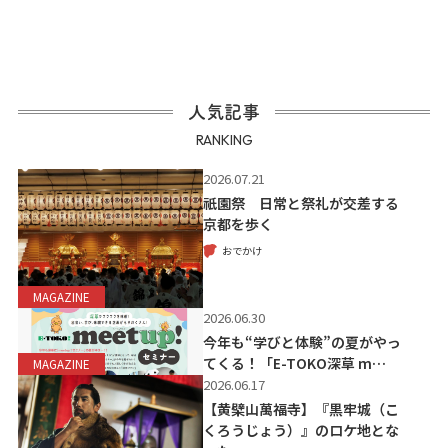
人気記事
RANKING
2026.07.21
祇園祭 日常と祭礼が交差する
京都を歩く
おでかけ
MAGAZINE
2026.06.30
今年も“学びと体験”の夏がやっ
てくる！「E-TOKO深草 m…
MAGAZINE
2026.06.17
【黄檗山萬福寺】『黒牢城（こ
くろうじょう）』のロケ地とな