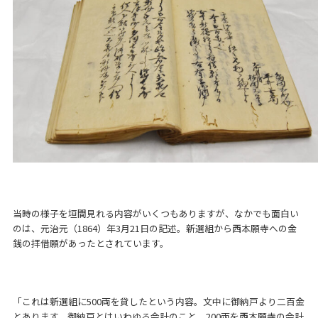
当時の様子を垣間見れる内容がいくつもありますが、なかでも面白い
のは、元治元（1864）年3月21日の記述。新選組から西本願寺への金
銭の拝借願があったとされています。
「これは新選組に500両を貸したという内容。文中に御納戸より二百金
とあります。御納戸とはいわゆる会計のこと。200両を西本願寺の会計