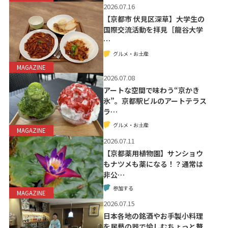
2026.07.16
【京都市 伏見区深草】大学生の
国際交流活動を拝見［龍谷大学
…
グルメ・お土産
MAGAZINE
2026.07.08
アートな空間で味わう“京かき
氷”。京都駅ビルのアートテラス
ラ…
グルメ・お土産
MAGAZINE
2026.07.11
【京都薬用植物園】サンショウ
もナツメも薬になる！？通常は
非公…
参加する
MAGAZINE
2026.07.15
日本各地の銘酒やお手製小料理
を民藝の器で愉しむちょっと贅