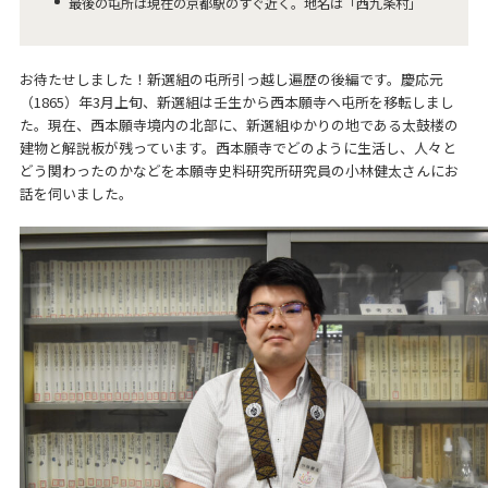
最後の屯所は現在の京都駅のすぐ近く。地名は「西九条村」
お待たせしました！新選組の屯所引っ越し遍歴の後編です。慶応元
（1865）年3月上旬、新選組は壬生から西本願寺へ屯所を移転しまし
た。現在、西本願寺境内の北部に、新選組ゆかりの地である太鼓楼の
建物と解説板が残っています。西本願寺でどのように生活し、人々と
どう関わったのかなどを本願寺史料研究所研究員の小林健太さんにお
話を伺いました。