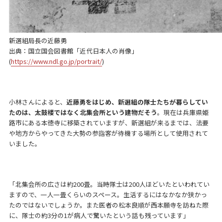
新選組局長の近藤勇
出典：国立国会図書館「近代日本人の肖像」
(
https://www.ndl.go.jp/portrait/
)
小林さんによると、
近藤勇をはじめ、新選組の隊士たちが暮らしてい
たのは、太鼓楼ではなく北集会所という建物だそう
。現在は兵庫県姫
路市にある本徳寺に移築されていますが、新選組が来るまでは、法要
や地方からやってきた大勢の参詣客が待機する場所として使用されて
いました。
「北集会所の広さは約200畳。当時隊士は200人ほどいたといわれてい
ますので、一人一畳くらいのスペース。生活するにはなかなか狭かっ
たのではないでしょうか。また医者の松本良順が西本願寺を訪ねた際
に、隊士の約3分の1が病人で驚いたという話も残っています」