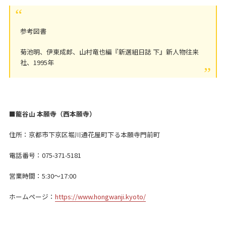
参考図書
菊池明、伊東成郎、山村竜也編『新選組日誌 下』新人物往来
社、1995年
■龍谷山 本願寺（西本願寺）
住所：京都市下京区堀川通花屋町下る本願寺門前町
電話番号：075-371-5181
営業時間：5:30～17:00
ホームページ：
https://www.hongwanji.kyoto/