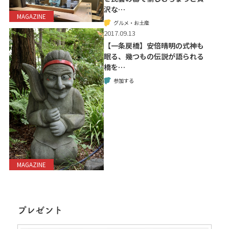
沢な…
MAGAZINE
グルメ・お土産
2017.09.13
【一条戻橋】安倍晴明の式神も
眠る、幾つもの伝説が語られる
橋を…
参加する
MAGAZINE
プレゼント