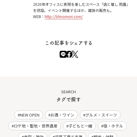
2020年オフィスに表現を楽しむスペース「店と催し 雨露」
を併設。イベント開催するほか、雑貨の販売も。
WEB：
http://bhnomori.com/
この記事をシェアする
SEARCH
タグで探す
NEW OPEN
お酒・ワイン
グルメ・スイーツ
ロケ地・聖地・世界遺産
子どもと一緒
宿・ホテル
寺院・神社
深草子育て支援
観光・体験