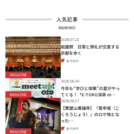
人気記事
RANKING
2026.07.21
祇園祭 日常と祭礼が交差する
京都を歩く
おでかけ
MAGAZINE
2026.06.30
今年も“学びと体験”の夏がやっ
てくる！「E-TOKO深草 m…
MAGAZINE
2026.06.17
【黄檗山萬福寺】『黒牢城（こ
くろうじょう）』のロケ地とな
った…
おでかけ
MAGAZINE