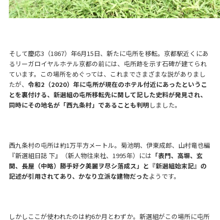
そして慶応3（1867）年6月15日、新たに屯所を移転。京都駅近くにあ
るリーガロイヤルホテル京都の前には、屯所跡を示す石碑が建てられ
ています。この場所をめぐっては、これまでさまざまな説がありまし
たが、
令和2（2020）年に屯所が現在のホテル付近にあったというこ
とを裏付ける、新選組の屯所移転先に関して記した史料が発見され、
同時にその地名が「西九条村」であることも判明
しました。
西九条村の屯所は約1万平方メートル。菊池明、伊東成郎、山村竜也編
『新選組日誌 下』（新人物往来社、1995年）には
「表門、高塀、玄
関、長屋（中略）勝手好ク美麗ヲ尽シ落成ス」と『新選組始末記』の
記述が引用されてあり、かなり立派な建物だった
ようです。
しかしここが使われたのは約6か月とわずか。新選組がこの場所に屯所