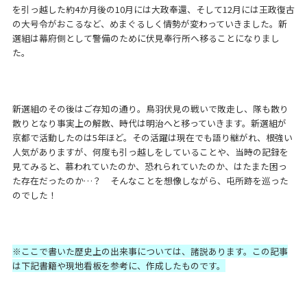
を引っ越した約4か月後の10月には大政奉還、そして12月には王政復古
の大号令がおこるなど、めまぐるしく情勢が変わっていきました。新
選組は幕府側として警備のために伏見奉行所へ移ることになりまし
た。
新選組のその後はご存知の通り。鳥羽伏見の戦いで敗走し、隊も散り
散りとなり事実上の解散、時代は明治へと移っていきます。新選組が
京都で活動したのは5年ほど。その活躍は現在でも語り継がれ、根強い
人気がありますが、何度も引っ越しをしていることや、当時の記録を
見てみると、慕われていたのか、恐れられていたのか、はたまた困っ
た存在だったのか…？ そんなことを想像しながら、屯所跡を巡った
のでした！
※ここで書いた歴史上の出来事については、諸説あります。この記事
は下記書籍や現地看板を参考に、作成したものです。