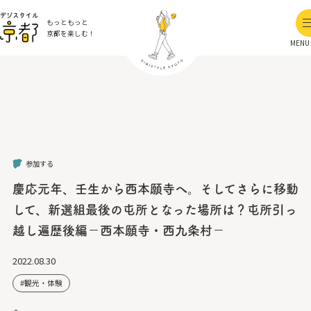
もっともっと
京都を楽しむ！
MENU
参加する
慶応元年、壬生から西本願寺へ。そしてさらに移動
して、新選組最後の屯所となった場所は？屯所引っ
越し遍歴後編－西本願寺・西九条村－
2022.08.30
観光・体験