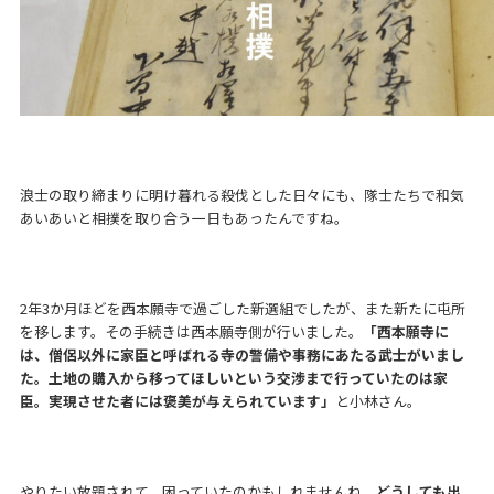
浪士の取り締まりに明け暮れる殺伐とした日々にも、隊士たちで和気
あいあいと相撲を取り合う一日もあったんですね。
2年3か月ほどを西本願寺で過ごした新選組でしたが、また新たに屯所
を移します。その手続きは西本願寺側が行いました。
「西本願寺に
は、僧侶以外に家臣と呼ばれる寺の警備や事務にあたる武士がいまし
た。土地の購入から移ってほしいという交渉まで行っていたのは家
臣。実現させた者には褒美が与えられています」
と小林さん。
やりたい放題されて、困っていたのかもしれませんね。
どうしても出