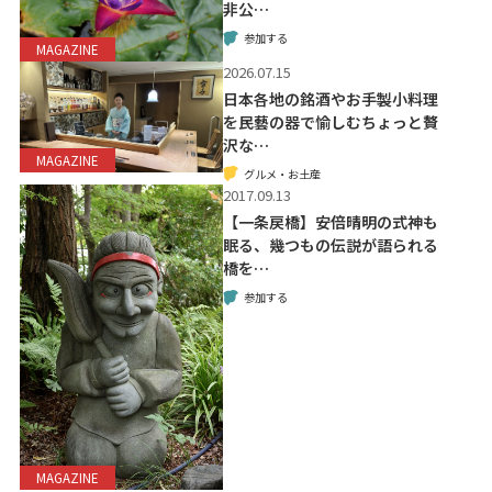
非公…
参加する
MAGAZINE
2026.07.15
日本各地の銘酒やお手製小料理
を民藝の器で愉しむちょっと贅
沢な…
MAGAZINE
グルメ・お土産
2017.09.13
【一条戻橋】安倍晴明の式神も
眠る、幾つもの伝説が語られる
橋を…
参加する
MAGAZINE