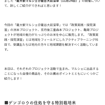
ました
「龍大駅マルシェ＠龍谷大前深草（11月24日）」
の開催につい
て、詳しくご紹介ができればと思います！
今回の「龍大駅マルシェ＠龍谷大前深草」では「政策実践・探究演
習」の洲本プロジェクト、京丹後三重森本プロジェクト、亀岡プロジ
ェクトが地域の魅力がたっぷりのお米を中心に販売します。「政策実
践・探究演習」とは地域をフィールドにしたアクティブラーニング科
目で、受講生たちは地元の方々と地域課題を解決すべく活動していま
す。
本日は、それぞれのプロジェクト活動で生まれ、マルシェに出品する
ことになった自慢の商品を、そのお薦めポイントとともにいくつかご
紹介します！
■ゲンゴロウの住処を守る特別栽培米