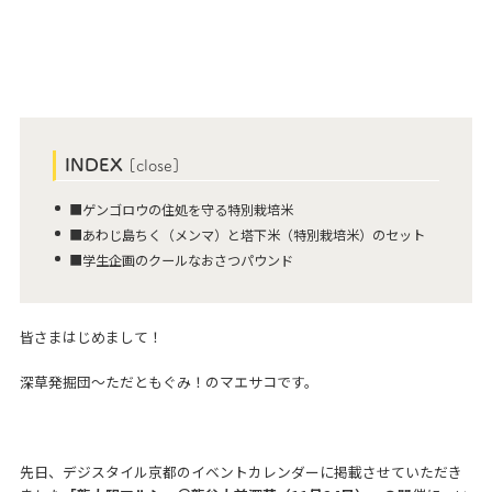
INDEX
[
close
]
■ゲンゴロウの住処を守る特別栽培米
■あわじ島ちく（メンマ）と塔下米（特別栽培米）のセット
■学生企画のクールなおさつパウンド
皆さまはじめまして！
深草発掘団〜ただともぐみ！のマエサコです。
先日、デジスタイル京都のイベントカレンダーに掲載させていただき