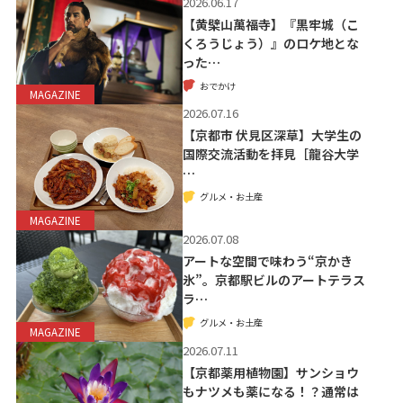
2026.06.17
【黄檗山萬福寺】『黒牢城（こ
くろうじょう）』のロケ地とな
った…
おでかけ
MAGAZINE
2026.07.16
【京都市 伏見区深草】大学生の
国際交流活動を拝見［龍谷大学
…
グルメ・お土産
MAGAZINE
2026.07.08
アートな空間で味わう“京かき
氷”。京都駅ビルのアートテラス
ラ…
グルメ・お土産
MAGAZINE
2026.07.11
【京都薬用植物園】サンショウ
もナツメも薬になる！？通常は