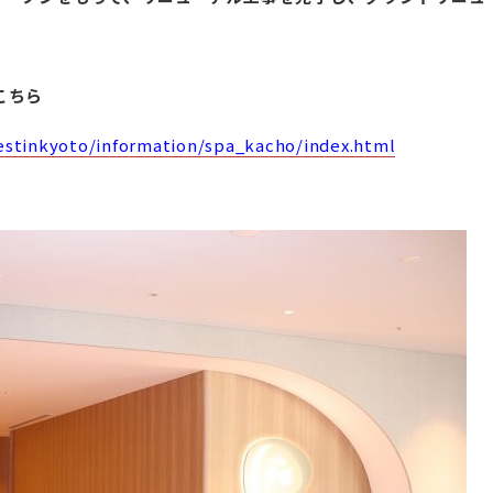
こちら
estinkyoto/information/spa_kacho/index.html