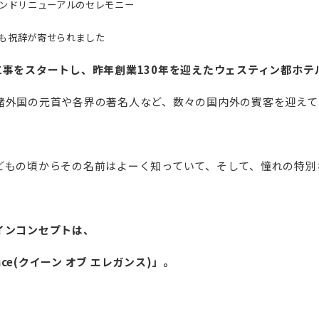
ランドリニューアルのセレモニー
も祝辞が寄せられました
アル工事をスタートし、昨年創業130年を迎えたウェスティン都ホテ
諸外国の元首や各界の著名人など、数々の国内外の賓客を迎えて
どもの頃からその名前はよーく知っていて、そして、憧れの特別
インコンセプトは、
gance(クイーン オブ エレガンス)」。