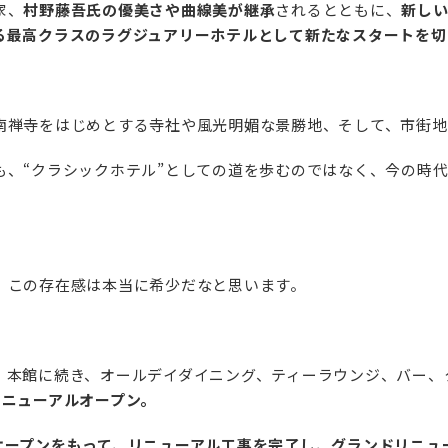
家、
村野藤吾氏の優美さや曲線美が継承
されるとともに、
新し
る最高クラスのラグジュアリーホテルとして新たなスタートを切
南禅寺をはじめとする寺社や風光明媚な景勝地、そして、市街地
も、“クラシックホテル”としての道を歩むのではなく、今の時
、この存在感は本当に希少だなと思います。
、本館に続き、オールデイダイニング、ティーラウンジ、バー、
リニューアルオープン。
6 日オープンをもって、リニューアル工事を完了し、グランドリニ