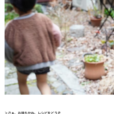
＞さぁ、お待ちかね。
レシピ
を
ど
うぞ