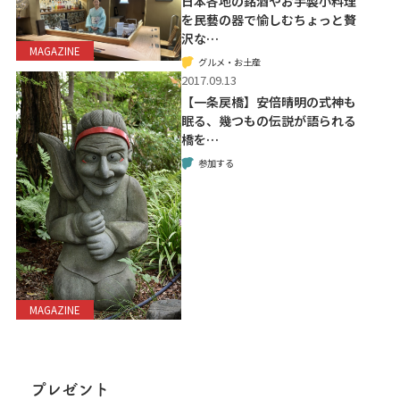
日本各地の銘酒やお手製小料理
を民藝の器で愉しむちょっと贅
沢な…
MAGAZINE
グルメ・お土産
2017.09.13
【一条戻橋】安倍晴明の式神も
眠る、幾つもの伝説が語られる
橋を…
参加する
MAGAZINE
プレゼント