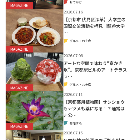
おでかけ
MAGAZINE
2026.07.16
【京都市 伏見区深草】大学生の
国際交流活動を拝見［龍谷大学
…
グルメ・お土産
MAGAZINE
2026.07.08
アートな空間で味わう“京かき
氷”。京都駅ビルのアートテラス
ラ…
グルメ・お土産
MAGAZINE
2026.07.11
【京都薬用植物園】サンショウ
もナツメも薬になる！？通常は
非公…
参加する
MAGAZINE
2026.07.15