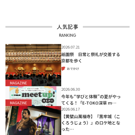
人気記事
RANKING
2026.07.21
祇園祭 日常と祭礼が交差する
京都を歩く
おでかけ
MAGAZINE
2026.06.30
今年も“学びと体験”の夏がやっ
てくる！「E-TOKO深草 m…
MAGAZINE
2026.06.17
【黄檗山萬福寺】『黒牢城（こ
くろうじょう）』のロケ地とな
った…