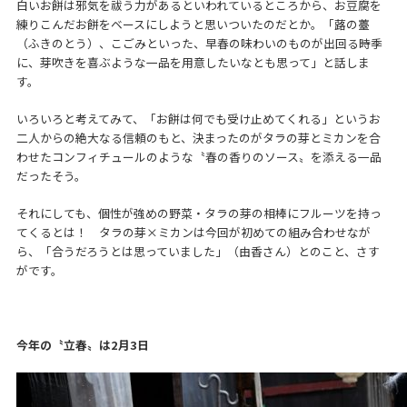
白いお餅は邪気を祓う力があるといわれているところから、お豆腐を
練りこんだお餅をベースにしようと思いついたのだとか。「蕗の薹
（ふきのとう）、こごみといった、早春の味わいのものが出回る時季
に、芽吹きを喜ぶような一品を用意したいなとも思って」と話しま
す。
いろいろと考えてみて、「お餅は何でも受け止めてくれる」というお
二人からの絶大なる信頼のもと、決まったのがタラの芽とミカンを合
わせたコンフィチュールのような〝春の香りのソース〟を添える一品
だったそう。
それにしても、個性が強めの野菜・タラの芽の相棒にフルーツを持っ
てくるとは！ タラの芽×ミカンは今回が初めての組み合わせなが
ら、「合うだろうとは思っていました」（由香さん）とのこと、さす
がです。
今年の〝立春〟は
2
月
3
日