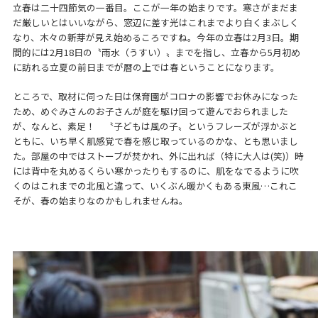
立春は二十四節気の一番目。ここが一年の始まりです。寒さがまだま
だ厳しいとはいいながら、窓辺に差す光はこれまでより白くまぶしく
なり、木々の新芽が見え始めるころですね。今年の立春は2月3日。期
間的には2月18日の〝雨水（うすい）〟までを指し、立春から5月初め
に訪れる立夏の前日までが暦の上では春ということになります。
ところで、取材に伺った日は保育園がコロナの影響でお休みになった
ため、めぐみさんのお子さんが庭を駆け回って遊んでおられました
が、なんと、素足！ 〝子どもは風の子〟というフレーズが浮かぶと
ともに、いち早く肌感覚で春を感じ取っているのかな、とも思いまし
た。部屋の中ではストーブが焚かれ、外に出れば（特に大人は(笑)）時
には背中を丸めるくらい寒かったりもするのに、肌をなでるように吹
くのはこれまでの北風と違って、いくぶん暖かくもある東風…これこ
そが、春の始まりなのかもしれませんね。