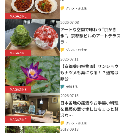
…
グルメ・お土産
MAGAZINE
2026.07.08
アートな空間で味わう“京かき
氷”。京都駅ビルのアートテラス
ラ…
グルメ・お土産
MAGAZINE
2026.07.11
【京都薬用植物園】サンショウ
もナツメも薬になる！？通常は
非公…
参加する
MAGAZINE
2026.07.15
日本各地の銘酒やお手製小料理
を民藝の器で愉しむちょっと贅
沢な…
MAGAZINE
グルメ・お土産
2017.09.13