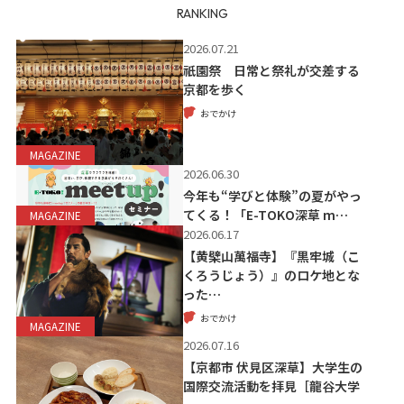
RANKING
2026.07.21
祇園祭 日常と祭礼が交差する
京都を歩く
おでかけ
MAGAZINE
2026.06.30
今年も“学びと体験”の夏がやっ
てくる！「E-TOKO深草 m…
MAGAZINE
2026.06.17
【黄檗山萬福寺】『黒牢城（こ
くろうじょう）』のロケ地とな
った…
おでかけ
MAGAZINE
2026.07.16
【京都市 伏見区深草】大学生の
国際交流活動を拝見［龍谷大学