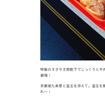
特製のすきやき用割下でじっくりと牛
最強！
京都産九条葱と温玉を添えて。温玉を
れ～！