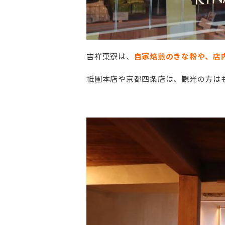
吉祥菓寮は、
自家焙煎のきな粉や、店
祇園本店や京都四条店は、観光の方は