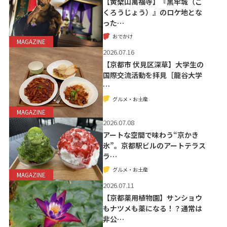
【黄檗山萬福寺】『黒牢城（こ
くろうじょう）』のロケ地とな
った…
おでかけ
MAGAZINE
2026.07.16
【京都市 伏見区深草】大学生の
国際交流活動を拝見［龍谷大学
…
グルメ・お土産
MAGAZINE
2026.07.08
アートな空間で味わう“京かき
氷”。京都駅ビルのアートテラス
ラ…
グルメ・お土産
MAGAZINE
2026.07.11
【京都薬用植物園】サンショウ
もナツメも薬になる！？通常は
非公…