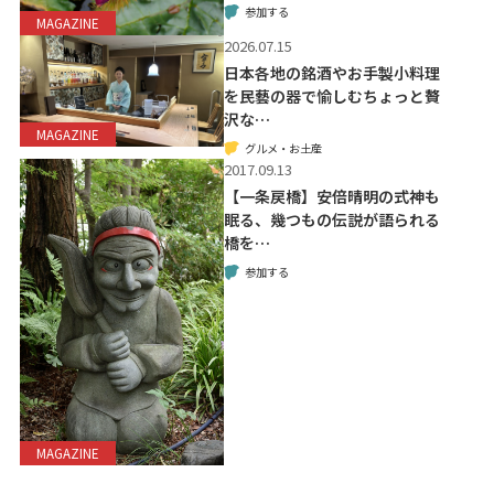
参加する
MAGAZINE
2026.07.15
日本各地の銘酒やお手製小料理
を民藝の器で愉しむちょっと贅
沢な…
MAGAZINE
グルメ・お土産
2017.09.13
【一条戻橋】安倍晴明の式神も
眠る、幾つもの伝説が語られる
橋を…
参加する
MAGAZINE