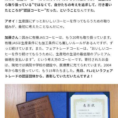
ら取り扱っている”ではなくて、自分たちの考えを追求して、行き着い
たところが“認証コーヒー”だった、ということ
なんですね。
アオイ：
生産国にずっとおいしいコーヒーを作ってもらうための取り
組みが、最初に考えたことなんだにゃ。
加藤さん：
因みに有機JASコーヒーは、もう20年も取り扱っています。
有機JASは生産条件にも加工条件にも厳しいルールがあるんですが、ず
っと続けています。また、フェアトレードコーヒーは、“おいしいコー
ヒーを作り続けてもらうために、生産地の生活の最低限のプレミアム
価格を支払います”、という考え方のコーヒーです。寄付されたお金
は、現地では病院や学校の建設や、医療費に充てられています。2004
年から取り扱っていて、もう15年たちました。
先日、
FLJ
というフェア
トレードの認証団体から、表彰していただいたんですよ！