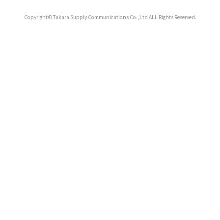
Copyright©Takara Supply Communications Co.,Ltd ALL Rights Reserved.