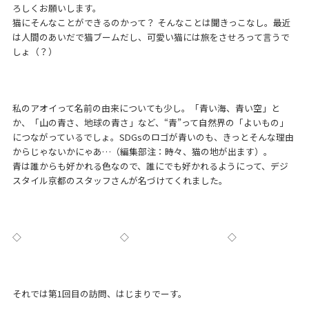
ろしくお願いします。
猫にそんなことができるのかって？ そんなことは聞きっこなし。最近
は人間のあいだで猫ブームだし、可愛い猫には旅をさせろって言うで
しょ（？）
私のアオイって名前の由来についても少し。「青い海、青い空」と
か、「山の青さ、地球の青さ」など、“青”って自然界の「よいもの」
につながっているでしょ。SDGsのロゴが青いのも、きっとそんな理由
からじゃないかにゃあ…（編集部注：時々、猫の地が出ます）。
青は誰からも好かれる色なので、誰にでも好かれるようにって、デジ
スタイル京都のスタッフさんが名づけてくれました。
◇ ◇ ◇
それでは第1回目の訪問、はじまりでーす。