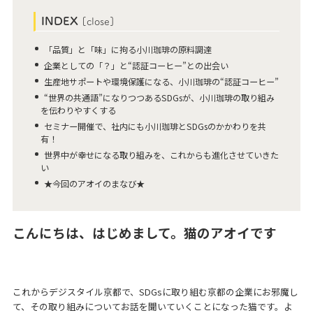
INDEX
[
close
]
「品質」と「味」に拘る小川珈琲の原料調達
企業としての「？」と“認証コーヒー”との出会い
生産地サポートや環境保護になる、小川珈琲の“認証コーヒー”
“世界の共通語”になりつつあるSDGsが、小川珈琲の取り組み
を伝わりやすくする
セミナー開催で、社内にも小川珈琲とSDGsのかかわりを共
有！
世界中が幸せになる取り組みを、これからも進化させていきた
い
★今回のアオイのまなび★
こんにちは、はじめまして。猫のアオイです
これからデジスタイル京都で、SDGsに取り組む京都の企業にお邪魔し
て、その取り組みについてお話を聞いていくことになった猫です。よ