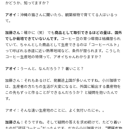
かどうか、知ってますか？
アオイ：
沖縄の猫さんに聞いたら、観葉植物で育ててる人はいるっ
て。
加藤さん：
確かに（笑） でも
商品として取引できるほどの量は、国外
でしか栽培できていないんです。
コーヒー豆の育つ環境は結構限られ
ていて、ちゃんとした商品として生産できるのは「コーヒーベルト」
って呼ばれる赤道に近い熱帯地域など、条件が限られます。こうした
コーヒー生産地の特徴って、アオイちゃんわかりますか？
アオイ：
うーんと、なんだろう？？ 暑いこと？
加藤さん：それもあるけど、発展途上国が多いんですね。小川珈琲で
は、生産者の方たちの生活が大変になると、外国に輸出する農産物を
この先もずっと作ることができるんだろうか？ と疑問を抱いたんで
す。
アオイ：そんな遠い生産地のことに、よく気付いたにゃ。。
加藤さん：
そうですね。そして疑問の答えを求め続けて、たどり着い
たのが“認証コーヒー”だったんです。だから小川珈琲では、
“認証だか