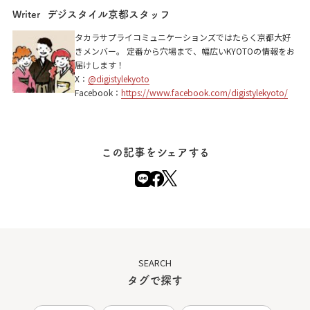
デジスタイル京都スタッフ
Writer
下鴨神社 糺の森
タカラサプライコミュニケーションズではたらく京都大好
きメンバー。 定番から穴場まで、幅広いKYOTOの情報をお
京都市左京区下鴨泉川町59
届けします！
X：
@digistylekyoto
Facebook：
https://www.facebook.com/digistylekyoto/
この記事をシェアする
SEARCH
タグで探す