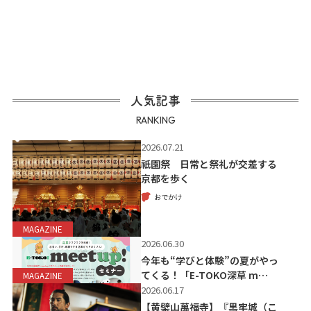
人気記事
RANKING
2026.07.21
祇園祭 日常と祭礼が交差する
京都を歩く
おでかけ
MAGAZINE
2026.06.30
今年も“学びと体験”の夏がやっ
てくる！「E-TOKO深草 m…
MAGAZINE
2026.06.17
【黄檗山萬福寺】『黒牢城（こ