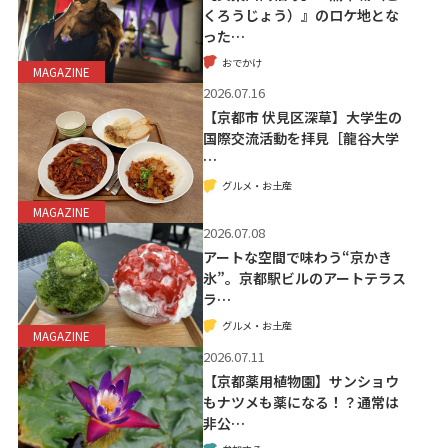
くろうじょう）』のロケ地とな
った…
おでかけ
MAGAZINE
2026.07.16
【京都市 伏見区深草】大学生の
国際交流活動を拝見［龍谷大学
…
グルメ・お土産
MAGAZINE
2026.07.08
アートな空間で味わう“京かき
氷”。京都駅ビルのアートテラス
ラ…
グルメ・お土産
MAGAZINE
2026.07.11
【京都薬用植物園】サンショウ
もナツメも薬になる！？通常は
非公…