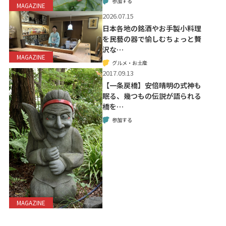
参加する
MAGAZINE
2026.07.15
日本各地の銘酒やお手製小料理
を民藝の器で愉しむちょっと贅
沢な…
MAGAZINE
グルメ・お土産
2017.09.13
【一条戻橋】安倍晴明の式神も
眠る、幾つもの伝説が語られる
橋を…
参加する
MAGAZINE