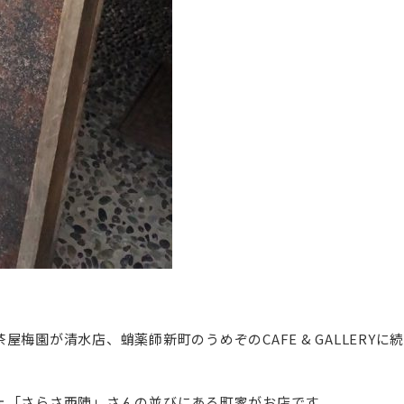
梅園が清水店、蛸薬師新町のうめぞのCAFE & GALLERY
ェ「さらさ西陣」さんの並びにある町家がお店です。