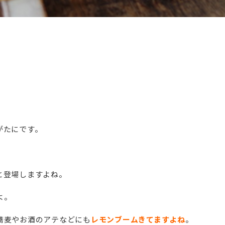
がたにです。
と登場しますよね。
よ。
蕎麦やお酒のアテなどにも
レモンブームきてますよね
。