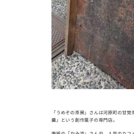
「うめぞの茶房」さんは河原町の甘党茶屋
羹」という創作菓子の専門店。
唐紙の「かみ添」さんや、人気のカフ