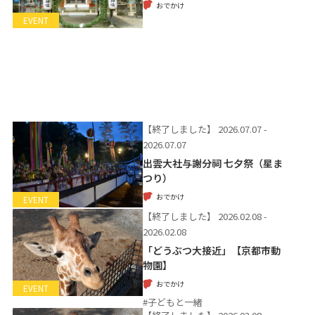
おでかけ
EVENT
【終了しました】
2026.07.07 -
2026.07.07
出雲大社与謝分祠 七夕祭（星ま
つり）
おでかけ
EVENT
【終了しました】
2026.02.08 -
2026.02.08
「どうぶつ大接近」【京都市動
物園】
おでかけ
EVENT
#子どもと一緒