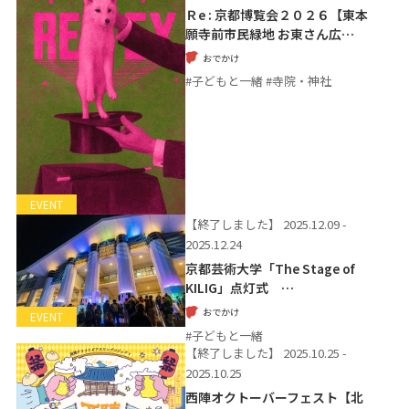
Ｒe : 京都博覧会２０２６【東本
願寺前市民緑地 お東さん広…
おでかけ
#子どもと一緒 #寺院・神社
EVENT
【終了しました】
2025.12.09 -
2025.12.24
京都芸術大学「The Stage of
KILIG」点灯式 …
おでかけ
EVENT
#子どもと一緒
【終了しました】
2025.10.25 -
2025.10.25
西陣オクトーバーフェスト【北