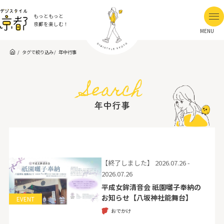
もっともっと
京都を楽しむ！
MENU
タグで絞り込み
年中行事
Search
年中行事
【終了しました】
2026.07.26 -
2026.07.26
平成女鉾清音会 祇園囃子奉納の
お知らせ【八坂神社能舞台】
EVENT
おでかけ