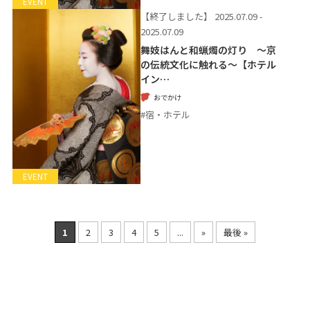
EVENT
【終了しました】
2025.07.09 -
2025.07.09
舞妓はんと和蝋燭の灯り ～京
の伝統文化に触れる～【ホテル
イン…
おでかけ
#宿・ホテル
EVENT
1
2
3
4
5
...
»
最後 »