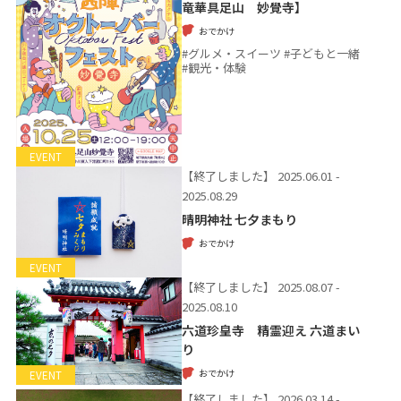
竜華具足山 妙覺寺】
おでかけ
#グルメ・スイーツ #子どもと一緒
#観光・体験
EVENT
【終了しました】
2025.06.01 -
2025.08.29
晴明神社 七夕まもり
おでかけ
EVENT
【終了しました】
2025.08.07 -
2025.08.10
六道珍皇寺 精霊迎え 六道まい
り
おでかけ
EVENT
【終了しました】
2026.03.14 -