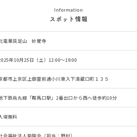
Information
スポット情報
北竜華具足山 妙覺寺
2025年10月25日（土）12:00～19:00
京都市上京区上御霊前通小川東入下清蔵口町１３５
地下鉄烏丸線「鞍馬口駅」2番出口から西へ徒歩約10分
入場無料
社会福祉法人菊鉾会（担当：野村）