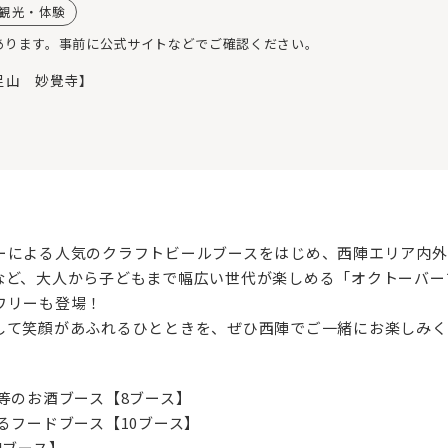
観光・体験
あります。事前に公式サイトなどでご確認ください。
足山 妙覺寺】
ーによる人気のクラフトビールブースをはじめ、西陣エリア内外
など、大人から子どもまで幅広い世代が楽しめる「オクトーバー
ワリーも登場！
して笑顔があふれるひとときを、ぜひ西陣でご一緒にお楽しみく
等のお酒ブース【8ブース】
るフードブース【10ブース】
4ブース】