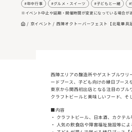
年中行事
グルメ・スイーツ
子どもと一緒
※イベント中止や延期・開催時間が変更になっている場合が
京イベント
西陣オクトーバーフェスト【北竜華具
西陣エリアの醸造所やゲストブルワリ
ードブース、子ども向けの縁日ブース
東京から関西初出店となる注目のブル
クラフトビールと美味しいフード、そ
■内容
・ クラフトビール、日本酒、カクテル
・ 人気の飲食店や障害福祉施設等によ
・ 子どもが遊んで学べる縁日ブース【