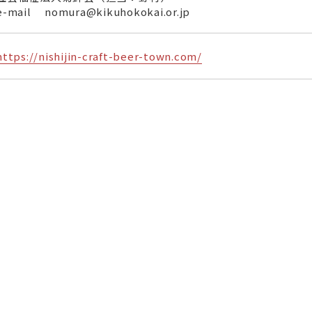
e-mail nomura@kikuhokokai.or.jp
https://nishijin-craft-beer-town.com/