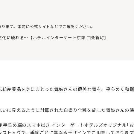
あります。事前に公式サイトなどでご確認ください。
文化に触れる～【ホテルインターゲート京都 四条新町】
伝統産業品を身にまとった舞妓さんの優美な舞を、揺らめく和
れいに見えるように計算された白塗り化粧を施した舞妓さんの
 手染め絹のスマホ拭き インターゲートホテルズオリジナル｢
ラスト入りで、季節ごとに異なるデザインでご用意しております