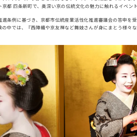
ト京都 四条新町で、奥深い京の伝統文化の魅力に触れるイベン
推進条例に基づき、京都市伝統産業活性化推進審議会の答申を受
験の中では、『西陣織や京友禅など舞妓さんが身にまとう様々な