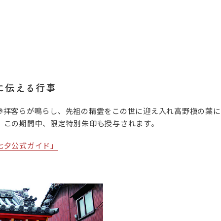
に伝える行事
参拝客らが鳴らし、先祖の精霊をこの世に迎え入れ高野槇の葉に
。この期間中、限定特別朱印も授与されます。
七夕公式ガイド」