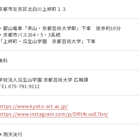
京都市左京区北白川上終町１３
・叡山電車「茶山・京都芸術大学駅」下車 徒歩約10分
・京都市バス204・5・3系統
「上終町・瓜生山学園 京都芸術大学」下車
無料
学校法人瓜生山学園 京都芸術大学 広報課
TEL
075-791-9112
https://www.kyoto-art.ac.jp/
https://www.instagram.com/p/DRt4cuoE7bn/
＊雨天決行