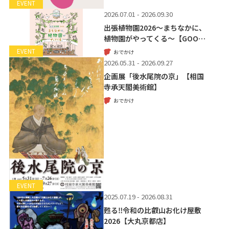
EVENT
2026.07.01 - 2026.09.30
出張植物園2026～まちなかに、
植物園がやってくる～【GOO…
EVENT
おでかけ
2026.05.31 - 2026.09.27
企画展「後水尾院の京」【相国
寺承天閣美術館】
おでかけ
EVENT
2025.07.19 - 2026.08.31
甦る‼令和の比叡山お化け屋敷
2026【大丸京都店】