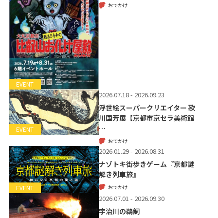
おでかけ
EVENT
2026.07.18 - 2026.09.23
浮世絵スーパークリエイター 歌
川国芳展【京都市京セラ美術館
…
EVENT
おでかけ
2026.01.29 - 2026.08.31
ナゾトキ街歩きゲーム『京都謎
解き列車旅』
おでかけ
EVENT
2026.07.01 - 2026.09.30
宇治川の鵜飼