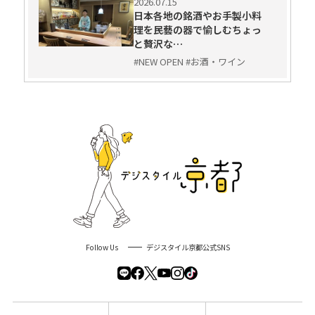
2026.07.15
日本各地の銘酒やお手製小料
理を民藝の器で愉しむちょっ
と贅沢な…
#NEW OPEN #お酒・ワイン
Follow Us
デジスタイル京都公式SNS