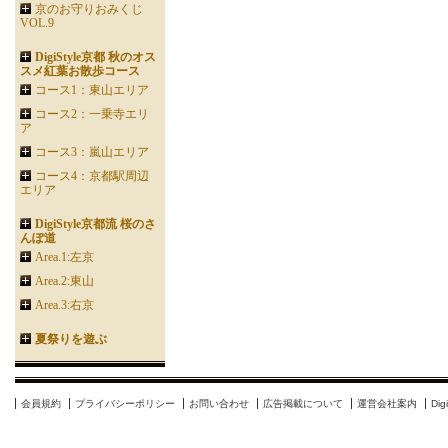
京のお守りおみくじ
VOL.9
DigiStyle京都 秋のオス
スメ紅葉お散歩コース
コース1：東山エリア
コース2：一乗寺エリ
ア
コース3：嵐山エリア
コース4：京都駅周辺
エリア
DigiStyle京都流 桜のさ
んぽ道
Area.1:左京
Area.2:東山
Area.3:右京
夏祭りを遊ぶ
会員規約
プライバシーポリシー
お問い合わせ
広告掲載について
運営会社案内
Di