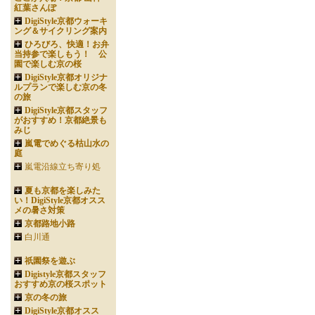
紅葉さんぽ
DigiStyle京都ウォーキ
ング＆サイクリング案内
ひろびろ、快適！お弁
当持参で楽しもう！ 公
園で楽しむ京の桜
DigiStyle京都オリジナ
ルプランで楽しむ京の冬
の旅
DigiStyle京都スタッフ
がおすすめ！京都絶景も
みじ
嵐電でめぐる枯山水の
庭
嵐電沿線立ち寄り処
夏も京都を楽しみた
い！DigiStyle京都オスス
メの暑さ対策
京都路地小路
白川通
祇園祭を遊ぶ
Digistyle京都スタッフ
おすすめ京の桜スポット
京の冬の旅
DigiStyle京都オスス