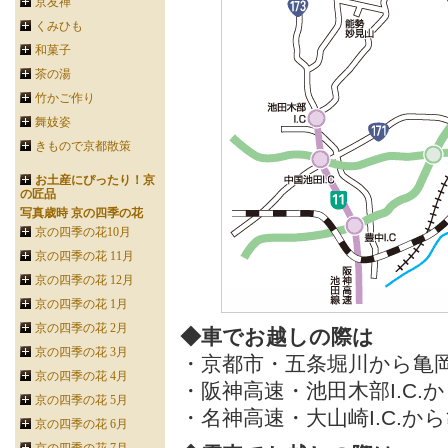
京友禅
くみひも
和菓子
茶の湯
竹かご作り
舞妓姿
きもので京都散策
お土産にぴったり！京
の匠品
写真歳時 京の四季の花
京の四季の花10月
京の四季の花 11月
京の四季の花 12月
京の四季の花 1月
京の四季の花 2月
◆車でお越しの際は
京の四季の花 3月
・京都市・五条堀川から亀岡
京の四季の花 4月
・阪神高速・池田木部I.C.
京の四季の花 5月
・名神高速・大山崎I.C.か
京の四季の花 6月