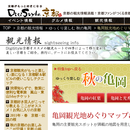
TOP
>
京都の観光情報
>
ゆっくり楽しむ 秋の亀岡
>
亀岡観光地めぐり
特集topへ戻る
京都観光がもっと楽し
く♪楽になる！京都駅＆駅
ビルの使いこなしテクニ
ック
渋滞知らずで、散策に
便利な電車旅 嵐山・東
山1dayチケット
京都好き芸人がこっそ
り教える ここがオスス
メ！お気に入りの京都
2011年・春 京都・伝
説の桜
亀岡の主要観光スポットが満載の地図を用意
秋の京都のお楽しみ
ここが穴場！京都 山科