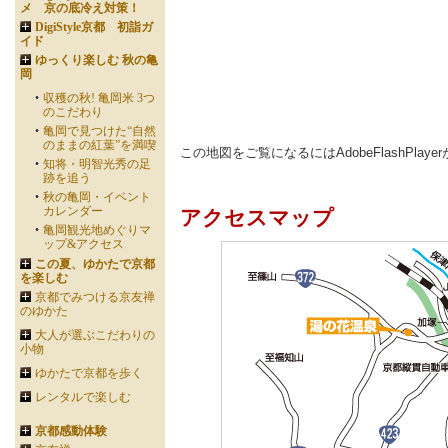
メ 京の底冷え対策！
DigiStyle京都 初詣ガ
イド
ゆっくり楽しむ 秋の亀
岡
収穫の秋! 亀岡米 3つ
のこだわり
亀岡で見つけた“自然
のままの紅葉”を満喫
この地図をご覧になるにはAdobeFlashPlay
知将・明智光秀の足
跡を追う
秋の亀岡・イベント
カレンダー
アクセスマップ
亀岡観光地めぐりマ
ップ&アクセス
この夏、ゆかたで京都
を楽しむ
京都でみつける京友禅
のゆかた
大人が選ぶこだわりの
小物
ゆかたで京都を歩く
レンタルで楽しむ
京都感動体験