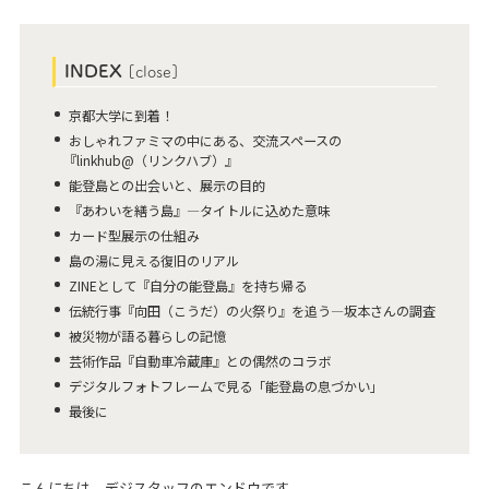
INDEX
[
close
]
京都大学に到着！
おしゃれファミマの中にある、交流スペースの
『linkhub@（リンクハブ）』
能登島との出会いと、展示の目的
『あわいを繕う島』―タイトルに込めた意味
カード型展示の仕組み
島の湯に見える復旧のリアル
ZINEとして『自分の能登島』を持ち帰る
伝統行事『向田（こうだ）の火祭り』を追う―坂本さんの調査
被災物が語る暮らしの記憶
芸術作品『自動車冷蔵庫』との偶然のコラボ
デジタルフォトフレームで見る「能登島の息づかい」
最後に
こんにちは。デジスタッフのエンドウです。