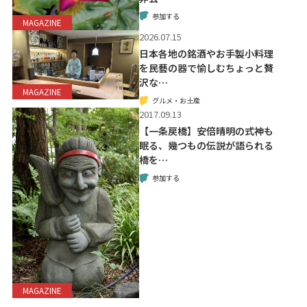
参加する
MAGAZINE
2026.07.15
日本各地の銘酒やお手製小料理
を民藝の器で愉しむちょっと贅
沢な…
MAGAZINE
グルメ・お土産
2017.09.13
【一条戻橋】安倍晴明の式神も
眠る、幾つもの伝説が語られる
橋を…
参加する
MAGAZINE