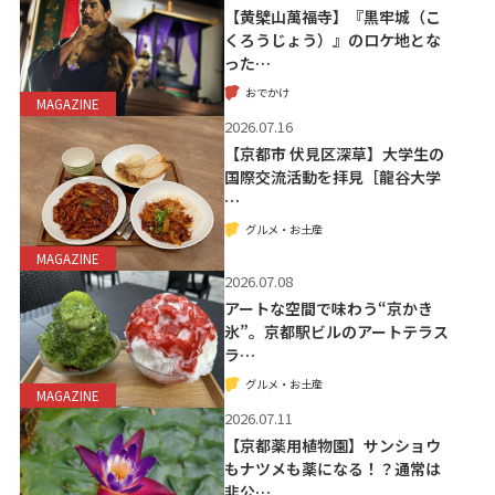
【黄檗山萬福寺】『黒牢城（こ
くろうじょう）』のロケ地とな
った…
おでかけ
MAGAZINE
2026.07.16
【京都市 伏見区深草】大学生の
国際交流活動を拝見［龍谷大学
…
グルメ・お土産
MAGAZINE
2026.07.08
アートな空間で味わう“京かき
氷”。京都駅ビルのアートテラス
ラ…
グルメ・お土産
MAGAZINE
2026.07.11
【京都薬用植物園】サンショウ
もナツメも薬になる！？通常は
非公…