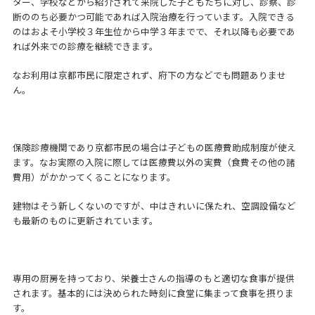
ター、学校などから紹介されて来院した子どもたちに対し、診察、診
断ののち必要かつ可能であれば入院治療を行っています。入院できる
のはおよそ小学校３年生位から中学３年までで、それ以降も必要であ
れば外来での診療を継続できます。
なお利用は京都市民に限定されず、府下の方などでも問題ありませ
ん。
保険診療機関であり京都市民の場合は子どもの医療費助成制度が使え
ます。なお実際の入院に際しては医療費以外の実費（食費その他の諸
費用）がかかってくることになります。
建物はそう新しくないのですが、中はきれいに保たれ、空調設備など
も最新のものに更新されています。
専用の厨房を持っており、栄養士さんの指導のもと適切な食事が提供
されます。基本的には決められた時刻に食堂に集まって食事を摂りま
す。