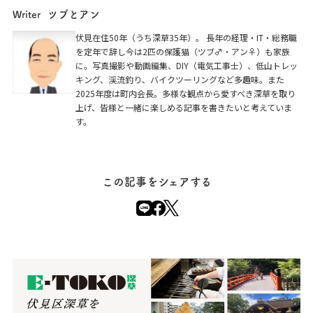
ツブとアン
Writer
伏見在住50年（うち深草35年）。 長年の経理・IT・総務職
を定年で辞し今は2匹の保護猫（ツブ♂・アン♀）も家族
に。写真撮影や動画編集、DIY（電気工事士）、低山トレッ
キング、渓流釣り、バイクツーリングなど多趣味。また
2025年度は町内会長。多様な観点から愛すべき深草を取り
上げ、皆様と一緒に楽しめる記事を書きたいと考えていま
す。
この記事をシェアする