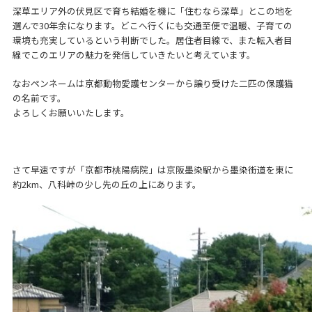
深草エリア外の伏見区で育ち結婚を機に「住むなら深草」とこの地を
選んで30年余になります。どこへ行くにも交通至便で温暖、子育ての
環境も充実しているという判断でした。居住者目線で、また転入者目
線でこのエリアの魅力を発信していきたいと考えています。
なおペンネームは京都動物愛護センターから譲り受けた二匹の保護猫
の名前です。
よろしくお願いいたします。
さて早速ですが「京都市桃陽病院」は京阪墨染駅から墨染街道を東に
約2km、八科峠の少し先の丘の上にあります。