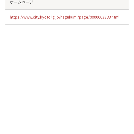
ホームページ
https://www.city.kyoto.lg.jp/hagukumi/page/0000003388.html