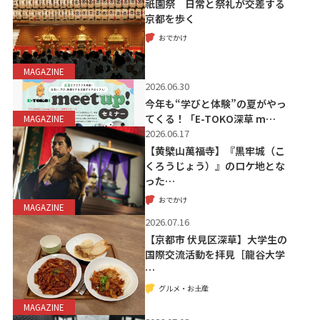
祇園祭 日常と祭礼が交差する
京都を歩く
おでかけ
MAGAZINE
2026.06.30
今年も“学びと体験”の夏がやっ
てくる！「E-TOKO深草 m…
MAGAZINE
2026.06.17
【黄檗山萬福寺】『黒牢城（こ
くろうじょう）』のロケ地とな
った…
おでかけ
MAGAZINE
2026.07.16
【京都市 伏見区深草】大学生の
国際交流活動を拝見［龍谷大学
…
グルメ・お土産
MAGAZINE