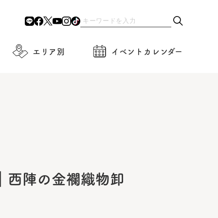
エリア別
イベントカレンダー
｜西陣の金襴織物卸