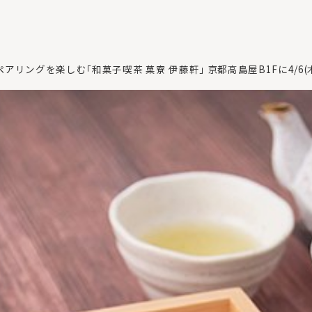
リングを楽しむ｢和菓子喫茶 菓寮 伊藤軒｣ 京都高島屋B1Fに4/6