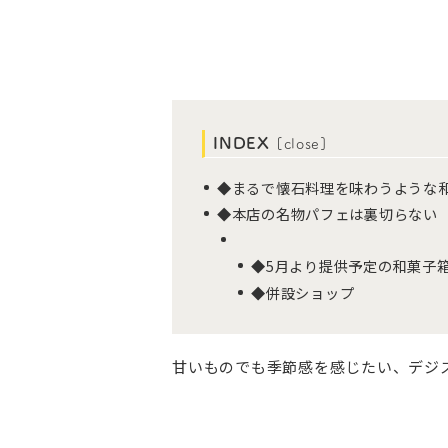
INDEX
[
close
]
◆まるで懐石料理を味わうような
◆本店の名物パフェは裏切らない
◆5月より提供予定の和菓子
◆併設ショップ
甘いものでも季節感を感じたい、デジ