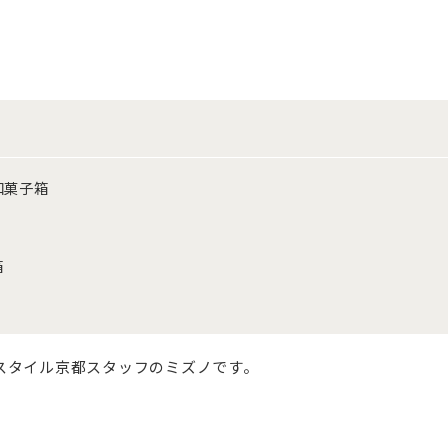
和菓子箱
箱
スタイル京都スタッフのミズノです。