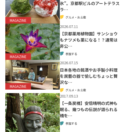
氷”。京都駅ビルのアートテラス
ラ…
グルメ・お土産
MAGAZINE
2026.07.11
【京都薬用植物園】サンショウ
もナツメも薬になる！？通常は
非公…
参加する
MAGAZINE
2026.07.15
日本各地の銘酒やお手製小料理
を民藝の器で愉しむちょっと贅
沢な…
MAGAZINE
グルメ・お土産
2017.09.13
【一条戻橋】安倍晴明の式神も
眠る、幾つもの伝説が語られる
橋を…
参加する