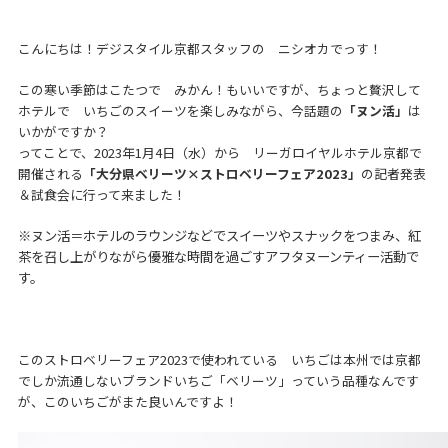
こんにちは！デジスタイル京都スタッフの ニシオカでっす！
この寒い季節はこたつで みかん！もいいですが、ちょっと贅沢して
ホテルで いちごのスイーツを楽しみながら、今話題の
「ヌン活」
は
いかがですか？
ってことで、2023年1月4日（水）から リーガロイヤルホテル京都で
開催される
「大分県ベリーツ×ストロベリーフェア2023」
の記者発表
＆試食会に行って来ました！
※ヌン活＝ホテルのラウンジなどでスイーツやスナックをつまみ、紅
茶を召し上がりながら優雅な時間を過ごすアフタヌーンティー活動で
す。
このストロベリーフェア2023で使われている いちごは本州では京都
でしか流通しないブランドいちご「ベリーツ」っていう品種なんです
が、このいちごがまた良いんですよ！