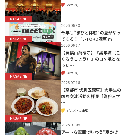
おでかけ
MAGAZINE
2026.06.30
今年も“学びと体験”の夏がやっ
てくる！「E-TOKO深草 m…
MAGAZINE
2026.06.17
【黄檗山萬福寺】『黒牢城（こ
くろうじょう）』のロケ地とな
った…
おでかけ
MAGAZINE
2026.07.16
【京都市 伏見区深草】大学生の
国際交流活動を拝見［龍谷大学
…
グルメ・お土産
MAGAZINE
2026.07.08
アートな空間で味わう“京かき