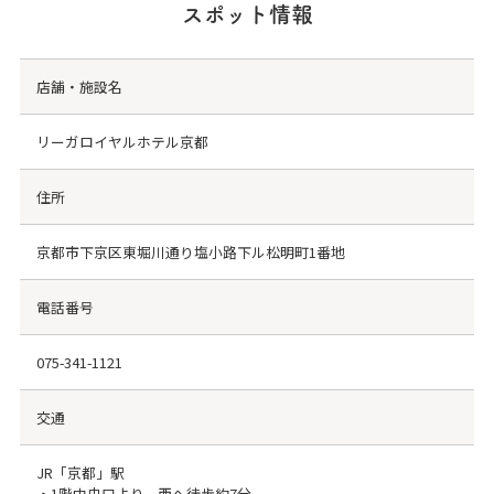
スポット情報
店舗・施設名
リーガロイヤルホテル京都
住所
京都市下京区東堀川通り塩小路下ル松明町1番地
電話番号
075-341-1121
交通
JR「京都」駅
・1階中央口より、西へ徒歩約7分