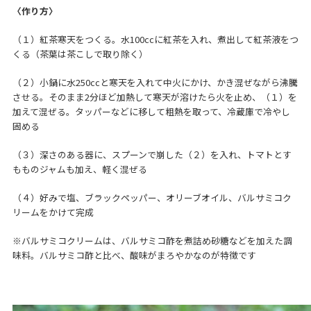
〈作り方〉
（１）紅茶寒天をつくる。水100ccに紅茶を入れ、煮出して紅茶液をつ
くる（茶葉は茶こしで取り除く）
（２）小鍋に水250ccと寒天を入れて中火にかけ、かき混ぜながら沸騰
させる。そのまま2分ほど加熱して寒天が溶けたら火を止め、（１）を
加えて混ぜる。タッパーなどに移して粗熱を取って、冷蔵庫で冷やし
固める
（３）深さのある器に、スプーンで崩した（２）を入れ、トマトとす
もものジャムも加え、軽く混ぜる
（４）好みで塩、ブラックペッパー、オリーブオイル、バルサミコク
リームをかけて完成
※バルサミコクリームは、バルサミコ酢を煮詰め砂糖などを加えた調
味料。バルサミコ酢と比べ、酸味がまろやかなのが特徴です