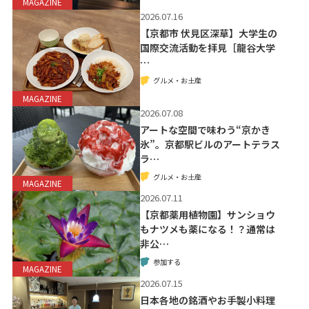
MAGAZINE
2026.07.16
【京都市 伏見区深草】大学生の
国際交流活動を拝見［龍谷大学
…
グルメ・お土産
MAGAZINE
2026.07.08
アートな空間で味わう“京かき
氷”。京都駅ビルのアートテラス
ラ…
グルメ・お土産
MAGAZINE
2026.07.11
【京都薬用植物園】サンショウ
もナツメも薬になる！？通常は
非公…
参加する
MAGAZINE
2026.07.15
日本各地の銘酒やお手製小料理