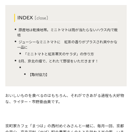
INDEX
[
close
]
原産地は乾燥地帯。ミニトマトは雨が当たらないハウス内で栽
培
ジューシーなミニトマトに 紅茶の香りがプラスされ爽やかな
一品に
「ミニトマトと紅茶寒天のサラダ」の作り方
8月、京北の畑で、とれたて野菜をいただきます！
【取材協力】
おいしいものを食べるのはもちろん、それができあがる過程も大好物
な、ライター・市野亜由美です。
京町家カフェ「まつは」の西村めぐみさんと一緒に、毎月一回、京都
の里山、京北弓削（ゆげ）町の農家さんのもとを訪れる当企画。いま