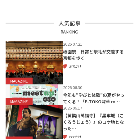
人気記事
RANKING
2026.07.21
祇園祭 日常と祭礼が交差する
京都を歩く
おでかけ
MAGAZINE
2026.06.30
今年も“学びと体験”の夏がやっ
てくる！「E-TOKO深草 m…
MAGAZINE
2026.06.17
【黄檗山萬福寺】『黒牢城（こ
くろうじょう）』のロケ地とな
った…
おでかけ